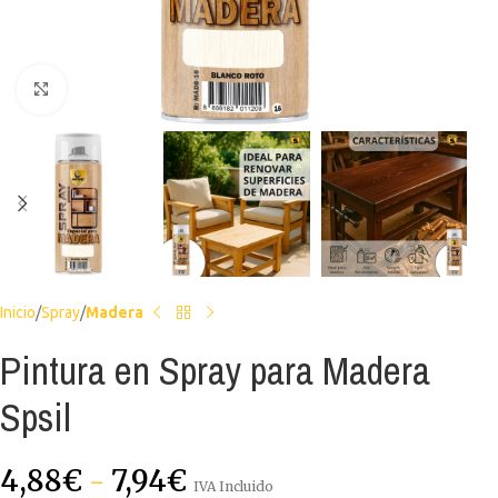
Haga clic para ampliar
Inicio
Spray
Madera
Pintura en Spray para Madera
Spsil
4,88
€
-
7,94
€
IVA Incluido