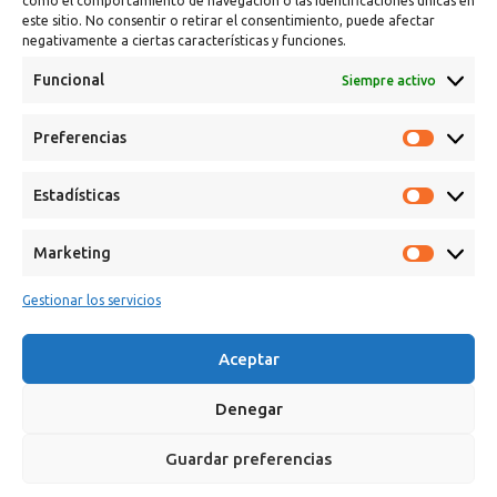
como el comportamiento de navegación o las identificaciones únicas en
este sitio. No consentir o retirar el consentimiento, puede afectar
negativamente a ciertas características y funciones.
Funcional
Siempre activo
Calle Campanar, 4º, 03330 Crevillent (Alicante)
Preferencias
+34 641 61 06 23
paint@spsil.es
Estadísticas
Aviso Legal
Política de Privacidad y Cookies
Marketing
Gestionar los servicios
Aceptar
Copyright © 2025 Spsil | Powered by
YiouMarketing
Denegar
Guardar preferencias