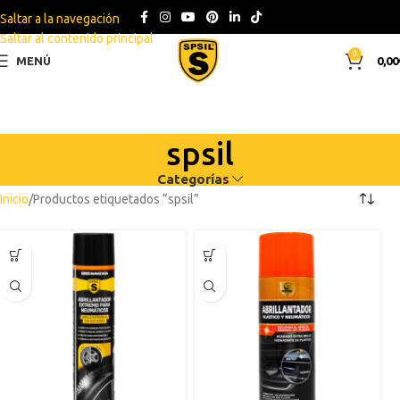
Saltar a la navegación
Saltar al contenido principal
0
MENÚ
0,00
spsil
Categorías
Inicio
Productos etiquetados “spsil”