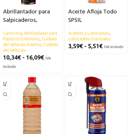
Abrillantador para
Aceite Afloja Todo
Salpicaderos,
SPSIL
Plásticos Exteriores
Carrocería
,
Abrillantador para
Acetites y Lubricantes
,
y Neumáticos SPSIL
Plásticos Exteriores
,
Cuidado
Lubricantes Esenciales
del Vehículo Exterior
,
Cuidado
3,59
€
-
5,51
€
IVA Incluido
del Vehículo
10,34
€
-
16,09
€
IVA
Incluido