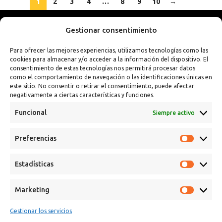
1
2
3
4
…
8
9
10
→
Gestionar consentimiento
Para ofrecer las mejores experiencias, utilizamos tecnologías como las
cookies para almacenar y/o acceder a la información del dispositivo. El
consentimiento de estas tecnologías nos permitirá procesar datos
como el comportamiento de navegación o las identificaciones únicas en
este sitio. No consentir o retirar el consentimiento, puede afectar
negativamente a ciertas características y funciones.
Funcional
Siempre activo
Preferencias
Calle Campanar, 4º, 03330 Crevillent (Alicante)
+34 641 61 06 23
Estadísticas
paint@spsil.es
Marketing
Aviso Legal
Política de Privacidad y Cookies
Gestionar los servicios