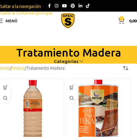
Saltar a la navegación
Saltar al contenido principal
0
MENÚ
0,00
Tratamiento Madera
Categorías
Inicio
Pintura
Tratamiento Madera