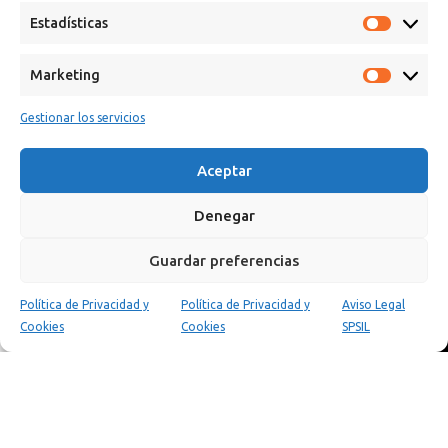
Estadísticas
Marketing
Gestionar los servicios
Calle Campanar, 4º, 03330 Crevillent (Alicante)
Aceptar
+34 641 61 06 23
paint@spsil.es
Denegar
Guardar preferencias
Aviso Legal
Política de Privacidad y Cookies
Política de Privacidad y
Política de Privacidad y
Aviso Legal
0
Cookies
Cookies
SPSIL
Tienda
Carrito
Mi cuenta
Copyright © 2025 Spsil | Powered by
YiouMarketing