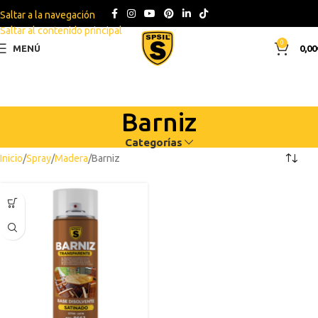
Saltar a la navegación
Saltar al contenido principal
0
MENÚ
0,00
Barniz
Categorías
Inicio
Spray
Madera
Barniz