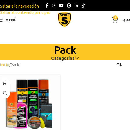
Saltar a la navegación
Saltar al contenido principal
0
MENÚ
0,00
Pack
Categorías
Inicio
Pack