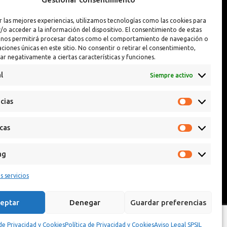
Interior y Exterior
Pintura Llantas
r las mejores experiencias, utilizamos tecnologías como las cookies para
Interior y Exterior PREMIUM
Reparador de Pin
/o acceder a la información del dispositivo. El consentimiento de estas
 nos permitirá procesar datos como el comportamiento de navegación o
caciones únicas en este sitio. No consentir o retirar el consentimiento,
ar negativamente a ciertas características y funciones.
l
Siempre activo
cias
icas
ng
s servicios
eptar
Denegar
Guardar preferencias
 de Privacidad y Cookies
Política de Privacidad y Cookies
Aviso Legal SPSIL