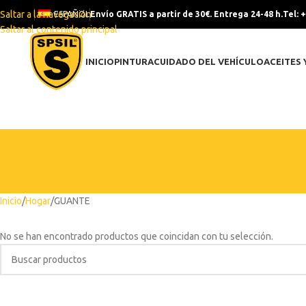
Saltar a la navegación
ESPAÑOL
Envío GRATIS a partir de 30€. Entrega 24-48 h.
Tel: 
Saltar al contenido principal
INICIO
PINTURA
CUIDADO DEL VEHÍCULO
ACEITES 
Inicio
Hogar
GUANTE
No se han encontrado productos que coincidan con tu selección.