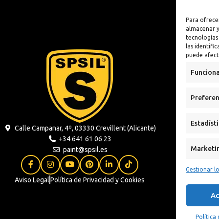
lizante
Antioxidante
Para ofrece
n
almacenar y
tecnologías
 Sintética al
las identifi
puede afect
xidante
Funciona
s
Preferen
ua
Estadíst
Calle Campanar, 4º, 03330 Crevillent (Alicante)
+34 641 61 06 23
Marketi
paint@spsil.es
Gestionar lo
Aviso Legal
Política de Privacidad y Cookies
Ac
Política