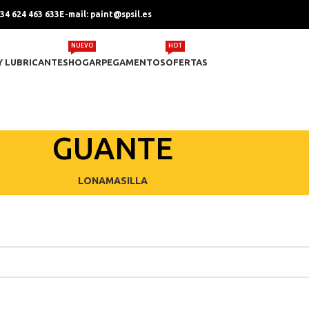
+34 624 463 633
E-mail: paint@spsil.es
NUEVO
HOT
Y LUBRICANTES
HOGAR
PEGAMENTOS
OFERTAS
GUANTE
LONA
MASILLA