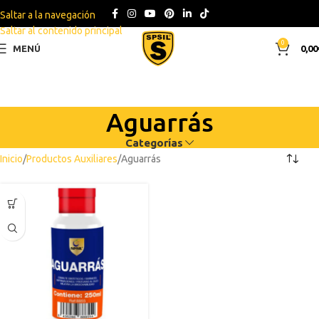
Saltar a la navegación
Saltar al contenido principal
0
MENÚ
0,00
Aguarrás
Categorías
Inicio
Productos Auxiliares
Aguarrás