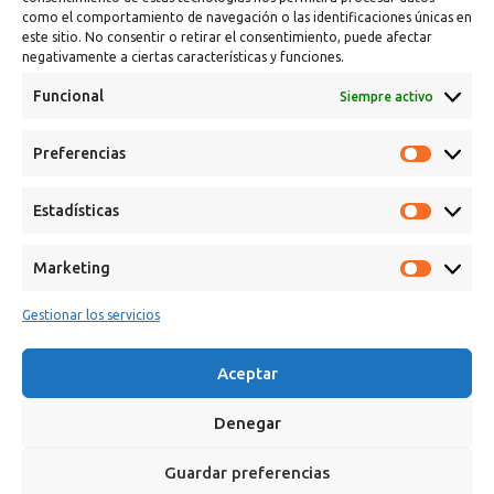
como el comportamiento de navegación o las identificaciones únicas en
este sitio. No consentir o retirar el consentimiento, puede afectar
negativamente a ciertas características y funciones.
Funcional
Siempre activo
Preferencias
Calle Campanar, 4º, 03330 Crevillent (Alicante)
+34 641 61 06 23
Estadísticas
paint@spsil.es
Marketing
Aviso Legal
Política de Privacidad y Cookies
Gestionar los servicios
Aceptar
Denegar
Copyright © 2025 Spsil | Powered by
YiouMarketing
Guardar preferencias