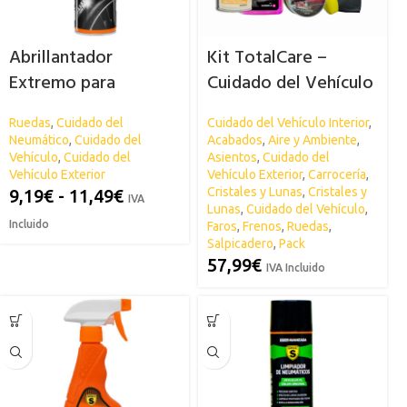
Abrillantador
Kit TotalCare –
Extremo para
Cuidado del Vehículo
Neumáticos SPSIL
SPSIL
Ruedas
,
Cuidado del
Cuidado del Vehículo Interior
,
Neumático
,
Cuidado del
Acabados
,
Aire y Ambiente
,
Vehículo
,
Cuidado del
Asientos
,
Cuidado del
Vehículo Exterior
Vehículo Exterior
,
Carrocería
,
Cristales y Lunas
,
Cristales y
9,19
€
-
11,49
€
IVA
Lunas
,
Cuidado del Vehículo
,
Incluido
Faros
,
Frenos
,
Ruedas
,
Salpicadero
,
Pack
57,99
€
IVA Incluido