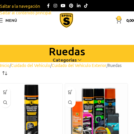
Saltar a la navegación
Saltar al contenido principal
0
MENÚ
0,00
Ruedas
Categorías
Inicio
Cuidado del Vehículo
Cuidado del Vehículo Exterior
Ruedas