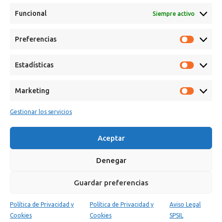
Funcional
Siempre activo
Preferencias
Calle Campanar, 4º, 03330 Crevillent (Alicante)
+34 641 61 06 23
Estadísticas
paint@spsil.es
Marketing
Aviso Legal
Política de Privacidad y Cookies
Gestionar los servicios
Aceptar
Denegar
Copyright © 2025 Spsil | Powered by
YiouMarketing
Guardar preferencias
Política de Privacidad y
Política de Privacidad y
Aviso Legal
0
Cookies
Cookies
SPSIL
Tienda
Carrito
Mi cuenta