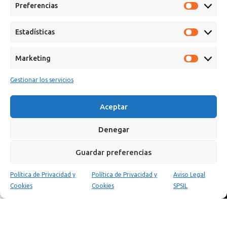
Preferencias
Estadísticas
Marketing
Gestionar los servicios
Calle Campanar, 4º, 03330 Crevillent (Alicante)
+34 641 61 06 23
Aceptar
paint@spsil.es
Denegar
Aviso Legal
Política de Privacidad y Cookies
Guardar preferencias
Política de Privacidad y
Política de Privacidad y
Aviso Legal
0
Cookies
Cookies
SPSIL
Tienda
Carrito
Mi cuenta
Copyright © 2025 Spsil | Powered by
YiouMarketing