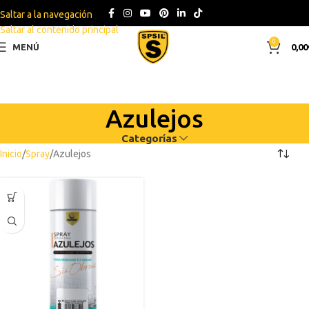
Saltar a la navegación
Saltar al contenido principal
0
MENÚ
0,00
Azulejos
Categorías
Inicio
Spray
Azulejos