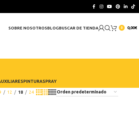
CONTACTO
0,00
€
SOBRE NOSOTROS
BLOG
BUSCAR DE TIENDA
0
UXILIARES
PINTURA
SPRAY
9
12
18
24