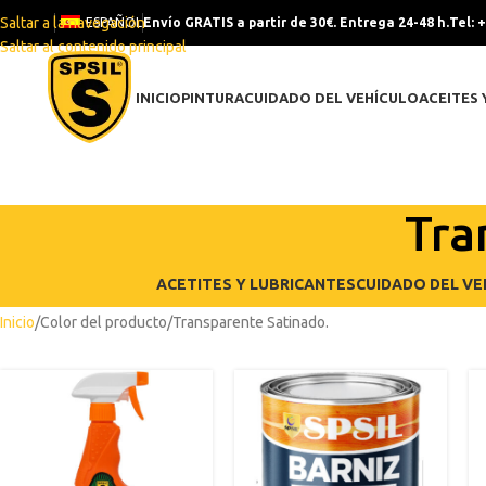
Saltar a la navegación
ESPAÑOL
Envío GRATIS a partir de 30€. Entrega 24-48 h.
Tel: 
Saltar al contenido principal
INICIO
PINTURA
CUIDADO DEL VEHÍCULO
ACEITES 
Tra
ACETITES Y LUBRICANTES
CUIDADO DEL VE
Inicio
Color del producto
Transparente Satinado.