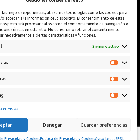
Interior y Exterior
Pintura Llantas
r las mejores experiencias, utilizamos tecnologías como las cookies para
Interior y Exterior PREMIUM
Reparador de Pin
/o acceder a la información del dispositivo. El consentimiento de estas
 nos permitirá procesar datos como el comportamiento de navegación o
caciones únicas en este sitio. No consentir o retirar el consentimiento,
ar negativamente a ciertas características y funciones.
l
Siempre activo
cias
icas
ng
s servicios
eptar
Denegar
Guardar preferencias
 de Privacidad y Cookies
Política de Privacidad y Cookies
Aviso Legal SPSIL