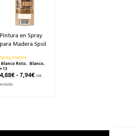
Pintura en Spray
para Madera Spsil
Spray
,
Madera
Blanco Roto.
Blanco.
+13
4,88
€
-
7,94
€
IVA
Incluido
ES
RISTALES Y LUNAS
ESMALTES
CONDUCTOR
PIZARRA
FAROS
ad
iminador de Grasas y Vidrios
Al Agua
Limpia Grasas
Abrillant
mpia Cristales
Al Disolvente