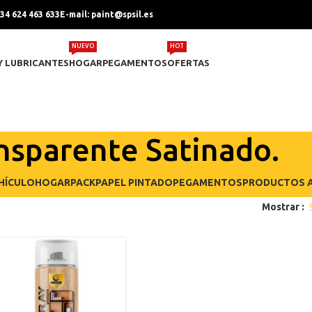
+34 624 463 633
E-mail: paint@spsil.es
NUEVO
HOT
Y LUBRICANTES
HOGAR
PEGAMENTOS
OFERTAS
nsparente Satinado.
HÍCULO
HOGAR
PACK
PAPEL PINTADO
PEGAMENTOS
PRODUCTOS A
Mostrar