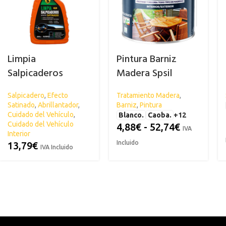
Limpia
Pintura Barniz
Salpicaderos
Madera Spsil
Abrillantador SPSIL
Salpicadero
,
Efecto
Tratamiento Madera
,
Satinado
,
Abrillantador
,
Barniz
,
Pintura
Cuidado del Vehículo
,
Blanco.
Caoba.
+12
Cuidado del Vehículo
4,88
€
-
52,74
€
IVA
Interior
Incluido
13,79
€
IVA Incluido
ACRÍLICA
CARROCERÍA
ESPECIAL
C
Abrillantador para Plásticos
Antihumed
El
Exteriores
Antimoho
Li