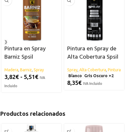
Pintura en Spray
Pintura en Spray de
Barniz Spsil
Alta Cobertura Spsil
– 600ml
Madera
,
Barniz
,
Spray
Spray
,
Alta Cobertura
,
Pintura
T
S
3,82
€
-
5,51
€
Blanco
Gris Oscuro
+2
IVA
8,35
€
IVA Incluido
Incluido
Productos relacionados