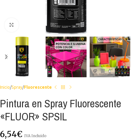
Haga clic para ampliar
Inicio
Spray
Fluorescente
Pintura en Spray Fluorescente
«FLUOR» SPSIL
6,54
€
IVA Incluido