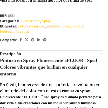
vida a tus ideas con la magia del color que brilla de Spsil.
REF:
8581
Categorías:
Fluorescente
,
Spray
Etiquetas:
pintura en aerosol
,
pintura en spray
,
pintura
fluorescente
,
spsil
Compartir:
Descripción
Pintura en Spray Fluorescente «FLUOR» Spsil –
Colores vibrantes que brillan en cualquier
entorno
En Spsil, hemos creado una auténtica revolución en
el mundo del color con nuestra
Pintura en Spray
. Este
Fluorescente “FLUOR”
spray es el aliado perfecto para
.
dar vida a tus creaciones con un toque vibrante y luminoso