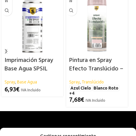
Imprimación Spray
Pintura en Spray
Base Agua SPSIL
Efecto Translúcido –
Spsil
Spray
,
Base Agua
Spray
,
Translúcido
S
6,93
€
Azul Cielo
Blanco Roto
IVA Incluido
+4
7,68
€
IVA Incluido
Gestionar consentimiento