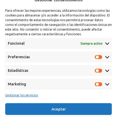
Para ofrecer las mejores experiencias, utilizamos tecnologías como las
cookies para almacenar y/o acceder a la información del dispositivo. El
consentimiento de estas tecnologías nos permitirá procesar datos
como el comportamiento de navegación o las identificaciones únicas en
este sitio. No consentir o retirar el consentimiento, puede afectar
negativamente a ciertas características y funciones.
Funcional
Siempre activo
Calle Campanar, 4º, 03330 Crevillent (Alicante)
Preferencias
+34 641 61 06 23
paint@spsil.es
Estadísticas
Aviso Legal
Política de Privacidad y Cookies
Marketing
Gestionar los servicios
Aceptar
Copyright © 2025 Spsil | Powered by
YiouMarketing