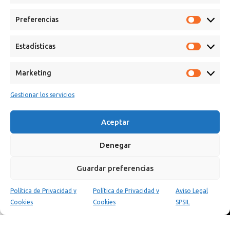
Preferencias
Estadísticas
Marketing
Gestionar los servicios
Calle Campanar, 4º, 03330 Crevillent (Alicante)
+34 641 61 06 23
paint@spsil.es
Aceptar
Denegar
Aviso Legal
Política de Privacidad y Cookies
Guardar preferencias
Política de Privacidad y
Política de Privacidad y
Aviso Legal
0
Cookies
Cookies
SPSIL
Tienda
Carrito
Mi cuenta
Copyright © 2025 Spsil | Powered by
YiouMarketing