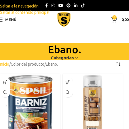
Saltar a la navegación
Saltar al contenido principal
0
MENÚ
0,00
Ebano.
Categorías
Inicio
Color del producto
Ebano.