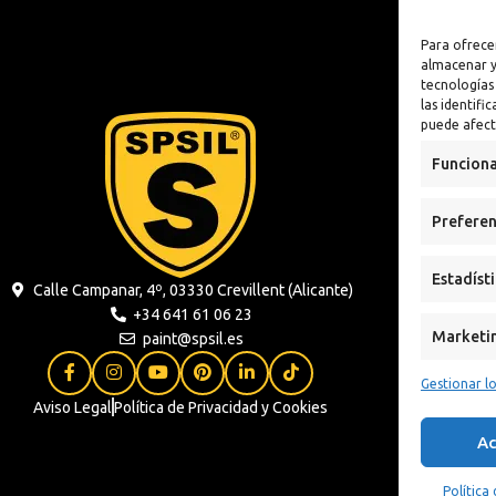
lizante
Antioxidante
Para ofrece
n
almacenar y
tecnologías
 Sintética al
las identifi
puede afect
xidante
Funciona
s
Preferen
ua
Estadíst
Calle Campanar, 4º, 03330 Crevillent (Alicante)
+34 641 61 06 23
Marketi
paint@spsil.es
Gestionar lo
Aviso Legal
Política de Privacidad y Cookies
Ac
Política