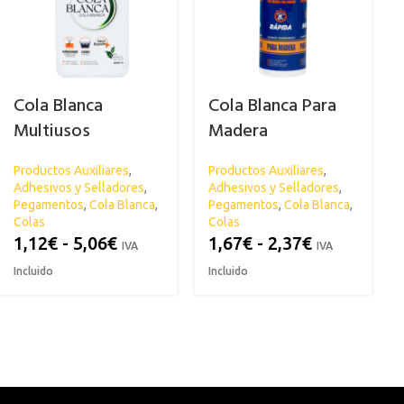
Cola Blanca
Cola Blanca Para
Multiusos
Madera
MULTIFORTE
MULTIFORTE
Productos Auxiliares
,
Productos Auxiliares
,
Adhesivos y Selladores
,
Adhesivos y Selladores
,
Pegamentos
,
Cola Blanca
,
Pegamentos
,
Cola Blanca
,
Colas
Colas
1,12
€
-
5,06
€
1,67
€
-
2,37
€
IVA
IVA
Incluido
Incluido
ACRÍLICA
CARROCERÍA
ESPECIAL
C
Abrillantador para Plásticos
Antihumed
El
Exteriores
Antimoho
Li