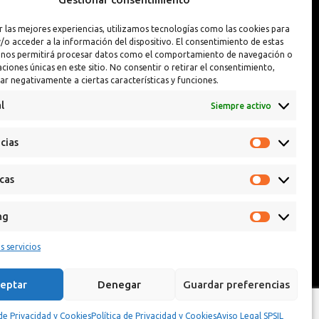
Interior y Exterior
Pintura Llantas
r las mejores experiencias, utilizamos tecnologías como las cookies para
Interior y Exterior PREMIUM
Reparador de Pin
/o acceder a la información del dispositivo. El consentimiento de estas
 nos permitirá procesar datos como el comportamiento de navegación o
caciones únicas en este sitio. No consentir o retirar el consentimiento,
ar negativamente a ciertas características y funciones.
l
Siempre activo
cias
icas
ng
s servicios
eptar
Denegar
Guardar preferencias
 de Privacidad y Cookies
Política de Privacidad y Cookies
Aviso Legal SPSIL