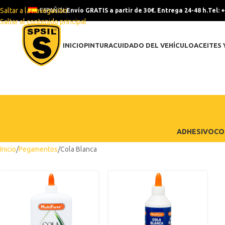
Saltar a la navegación
ESPAÑOL
Envío GRATIS a partir de 30€. Entrega 24-48 h.
Tel: 
Saltar al contenido principal
INICIO
PINTURA
CUIDADO DEL VEHÍCULO
ACEITES 
ADHESIVO
CO
Inicio
Pegamentos
Cola Blanca