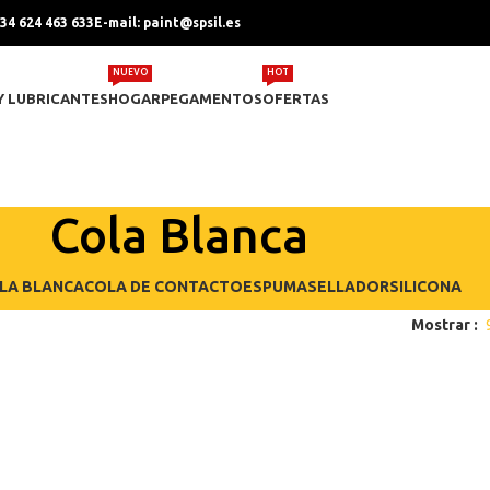
+34 624 463 633
E-mail: paint@spsil.es
NUEVO
HOT
Y LUBRICANTES
HOGAR
PEGAMENTOS
OFERTAS
Cola Blanca
LA BLANCA
COLA DE CONTACTO
ESPUMA
SELLADOR
SILICONA
Mostrar