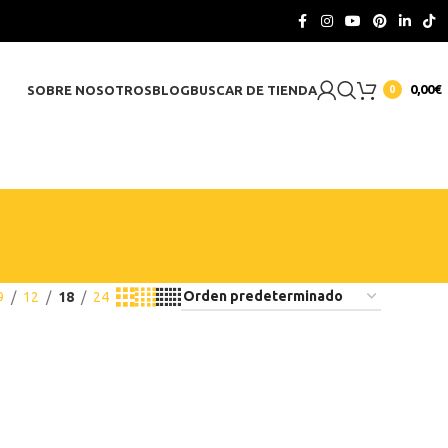
CONTACTO
0,00
€
SOBRE NOSOTROS
BLOG
BUSCAR DE TIENDA
0
9
12
18
24