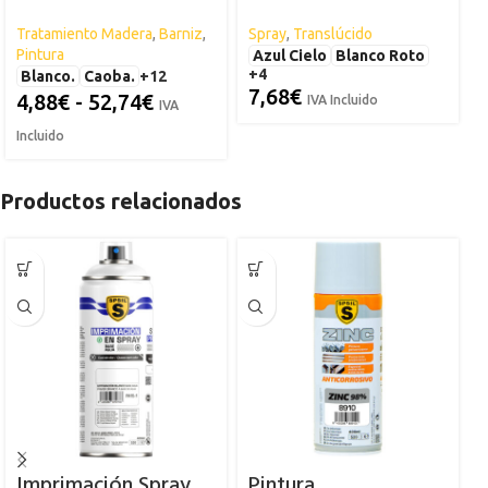
Spsil
Tratamiento Madera
,
Barniz
,
Spray
,
Translúcido
S
Pintura
Azul Cielo
Blanco Roto
+4
Blanco.
Caoba.
+12
7,68
€
4,88
€
-
52,74
€
IVA Incluido
IVA
I
Incluido
Productos relacionados
Imprimación Spray
Pintura