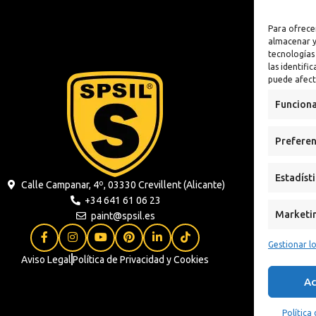
lizante
Antioxidante
Para ofrece
n
almacenar y
tecnologías
 Sintética al
las identifi
puede afect
xidante
Funciona
s
Preferen
ua
Estadíst
Calle Campanar, 4º, 03330 Crevillent (Alicante)
+34 641 61 06 23
Marketi
paint@spsil.es
Gestionar lo
Aviso Legal
Política de Privacidad y Cookies
Ac
Política