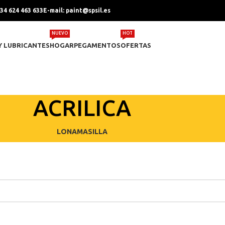
+34 624 463 633
E-mail: paint@spsil.es
NUEVO
HOT
Y LUBRICANTES
HOGAR
PEGAMENTOS
OFERTAS
ACRILICA
LONA
MASILLA