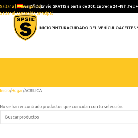
Saltar a la navegación
ESPAÑOL
Envío GRATIS a partir de 30€. Entrega 24-48 h.
Tel: 
Saltar al contenido principal
INICIO
PINTURA
CUIDADO DEL VEHÍCULO
ACEITES 
Inicio
Hogar
ACRILICA
No se han encontrado productos que coincidan con tu selección.