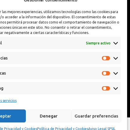
Interior y Exterior
Pintura Llantas
r las mejores experiencias, utilizamos tecnologías como las cookies para
Interior y Exterior PREMIUM
Reparador de Pin
/o acceder a la información del dispositivo. El consentimiento de estas
 nos permitirá procesar datos como el comportamiento de navegación o
caciones únicas en este sitio. No consentir o retirar el consentimiento,
ar negativamente a ciertas características y funciones.
l
Siempre activo
cias
icas
ng
s servicios
eptar
Denegar
Guardar preferencias
 de Privacidad y Cookies
Política de Privacidad y Cookies
Aviso Legal SPSIL