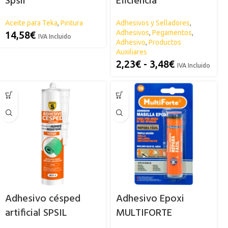
Spsil
Eficiencia
MULTIFORTE
Aceite para Teka
,
Pintura
Adhesivos y Selladores
,
Adhesivos
,
Pegamentos
,
14,58
€
IVA Incluido
Adhesivo
,
Productos
Auxiliares
2,23
€
-
3,48
€
IVA Incluido
Adhesivo césped
Adhesivo Epoxi
artificial SPSIL
MULTIFORTE