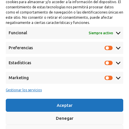
cookies para almacenar y/o acceder a la información del dispositivo. El
consentimiento de estas tecnologías nos permitirá procesar datos
como el comportamiento de navegación o las identificaciones únicas en
este sitio. No consentir o retirar el consentimiento, puede afectar
negativamente a ciertas características y funciones.
Funcional
Siempre activo
Preferencias
Calle Campanar, 4º, 03330 Crevillent (Alicante)
+34 641 61 06 23
Estadísticas
paint@spsil.es
Marketing
Aviso Legal
Política de Privacidad y Cookies
Gestionar los servicios
Aceptar
Denegar
Copyright © 2025 Spsil | Powered by
YiouMarketing