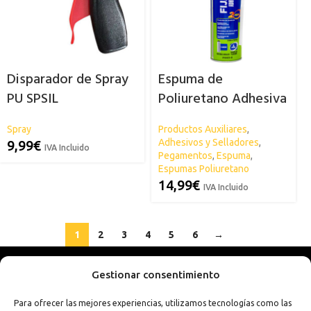
Disparador de Spray
Espuma de
PU SPSIL
Poliuretano Adhesiva
SPSIL
Spray
Productos Auxiliares
,
Adhesivos y Selladores
,
9,99
€
IVA Incluido
Pegamentos
,
Espuma
,
Espumas Poliuretano
14,99
€
IVA Incluido
1
2
3
4
5
6
→
Gestionar consentimiento
Para ofrecer las mejores experiencias, utilizamos tecnologías como las