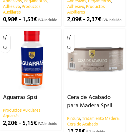
Adhesivos
,
Pegamentos
,
Adhesivos
,
Pegamentos
,
Adhesivo
,
Productos
Adhesivo
,
Productos
Auxiliares
Auxiliares
0,98
€
-
1,53
€
2,09
€
-
2,37
€
IVA Incluido
IVA Incluido
Aguarras Spsil
Cera de Acabado
para Madera Spsil
Productos Auxiliares
,
Aguarrás
Pintura
,
Tratamiento Madera
,
2,20
€
-
5,15
€
IVA Incluido
Cera de Acabado
13,78
€
IVA Incluido