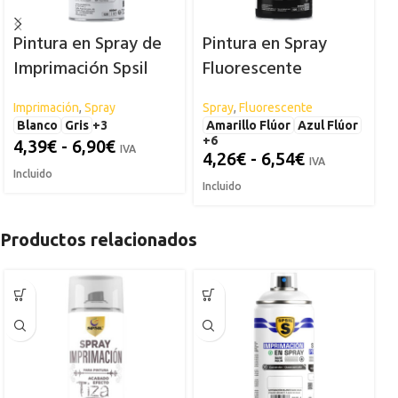
Pintura en Spray de
Pintura en Spray
Imprimación Spsil
Fluorescente
«FLUOR» SPSIL
Imprimación
,
Spray
Spray
,
Fluorescente
S
Blanco
Gris
+3
Amarillo Flúor
Azul Flúor
+6
4,39
€
-
6,90
€
IVA
4,26
€
-
6,54
€
IVA
Incluido
I
Incluido
Productos relacionados