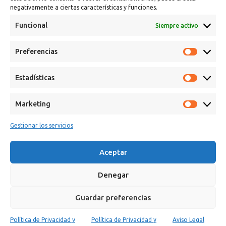
negativamente a ciertas características y funciones.
Funcional
Siempre activo
Calle Campanar, 4º, 03330 Crevillent (Alicante)
Preferencias
+34 641 61 06 23
paint@spsil.es
Estadísticas
Aviso Legal
Política de Privacidad y Cookies
Marketing
Gestionar los servicios
Aceptar
Copyright © 2025 Spsil | Powered by
YiouMarketing
Denegar
Guardar preferencias
4,37
€
-
Política de Privacidad y
Política de Privacidad y
Aviso Legal
SELECCIONAR
Pintura Spray
0