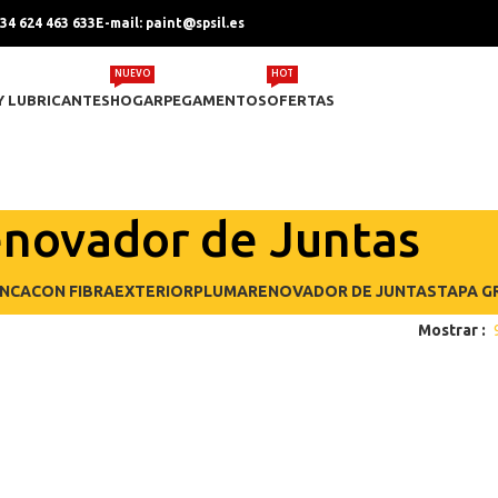
+34 624 463 633
E-mail: paint@spsil.es
NUEVO
HOT
Y LUBRICANTES
HOGAR
PEGAMENTOS
OFERTAS
novador de Juntas
NCA
CON FIBRA
EXTERIOR
PLUMA
RENOVADOR DE JUNTAS
TAPA G
Mostrar