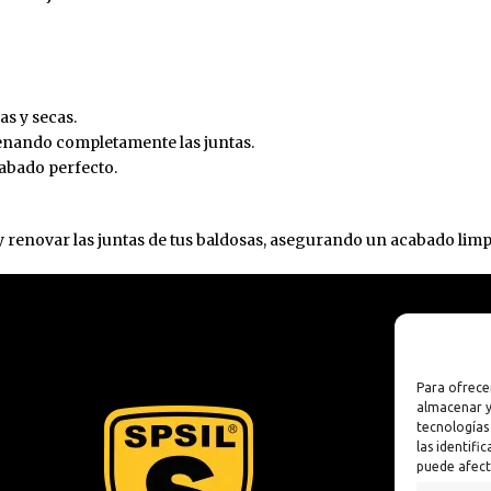
lizante
Antioxidante
n
 Sintética al
as y secas.
lenando completamente las juntas.
xidante
cabado perfecto.
s
y renovar las juntas de tus baldosas, asegurando un acabado limp
ua
Para ofrece
almacenar y
tecnologías
las identifi
puede afect