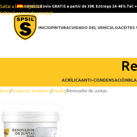
Saltar a la navegación
ESPAÑOL
Envío GRATIS a partir de 30€. Entrega 24-48 h.
Tel: 
Saltar al contenido principal
INICIO
PINTURA
CUIDADO DEL VEHÍCULO
ACEITES 
Re
ACRÍLICA
ANTI-CONDENSACIÓN
BLA
Inicio
Productos Auxiliares
Masilla
Renovador de Juntas