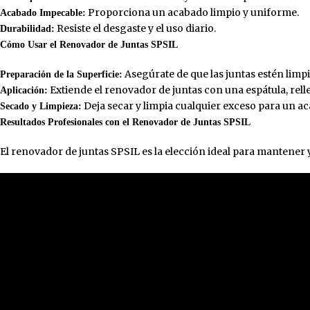
Champú Concentrado
Proporciona un acabado limpio y uniforme.
Impermeabi
Acabado Impecable:
Ceras y Reparadores
Resiste el desgaste y el uso diario.
Durabilidad:
Imprimació
Cómo Usar el Renovador de Juntas SPSIL
Limpiador de Insectos
Imprimación
Reparador de Arañazos
Disolvente
Asegúrate de que las juntas estén limpi
Preparación de la Superficie:
Extiende el renovador de juntas con una espátula, rel
Aplicación:
Minio Antio
Deja secar y limpia cualquier exceso para un a
Secado y Limpieza:
Pavimento
Resultados Profesionales con el Renovador de Juntas SPSIL
Piscina
El renovador de juntas SPSIL es la elección ideal para mantener 
Tinte al ag
TIZA