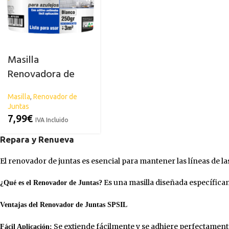
Masilla
Renovadora de
Juntas SPSIL
Masilla
,
Renovador de
Juntas
7,99
€
IVA Incluido
Repara y Renueva
El renovador de juntas es esencial para mantener las líneas de l
Es una masilla diseñada específicame
¿Qué es el Renovador de Juntas?
ACRÍLICA
CARROCERÍA
ESPECIAL
C
Abrillantador para Plásticos
Antihumed
El
Ventajas del Renovador de Juntas SPSIL
Exteriores
Antimoho
Li
Se extiende fácilmente y se adhiere perfectamente 
Fácil Aplicación: