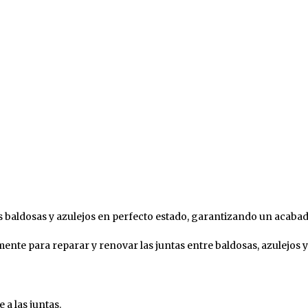
as baldosas y azulejos en perfecto estado, garantizando un acabad
nte para reparar y renovar las juntas entre baldosas, azulejos y 
ES
RISTALES Y LUNAS
ESMALTES
CONDUCTOR
PIZARRA
FAROS
ad
iminador de Grasas y Vidrios
Al Agua
Limpia Grasas
Abrillant
mpia Cristales
Al Disolvente
a las juntas.