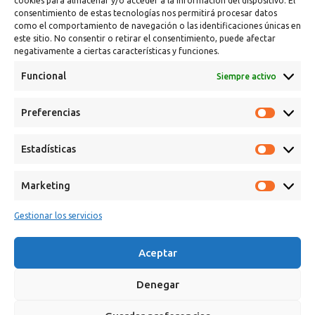
cookies para almacenar y/o acceder a la información del dispositivo. El
consentimiento de estas tecnologías nos permitirá procesar datos
como el comportamiento de navegación o las identificaciones únicas en
este sitio. No consentir o retirar el consentimiento, puede afectar
negativamente a ciertas características y funciones.
Funcional
Siempre activo
Calle Campanar, 4º, 03330 Crevillent (Alicante)
Preferencias
+34 641 61 06 23
paint@spsil.es
Estadísticas
Aviso Legal
Política de Privacidad y Cookies
Marketing
Gestionar los servicios
Aceptar
Copyright © 2025 Spsil | Powered by
YiouMarketing
Denegar