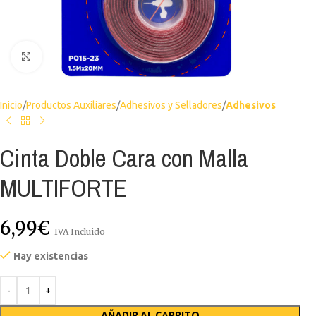
Haga clic para ampliar
Inicio
Productos Auxiliares
Adhesivos y Selladores
Adhesivos
Cinta Doble Cara con Malla
MULTIFORTE
6,99
€
IVA Incluido
Hay existencias
AÑADIR AL CARRITO