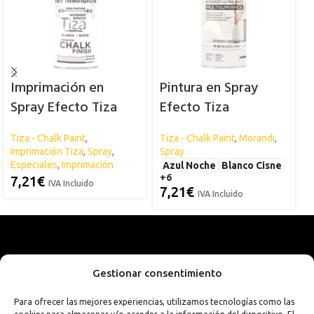
Imprimación en
Pintura en Spray
Spray Efecto Tiza
Efecto Tiza
«Morandi» – Chalk
Tiza - Chalk Paint
,
Tiza - Chalk Paint
,
Morandi
,
S
Paint – Acabado
Imprimación Tiza
,
Spray
,
Spray
Ultramate
Especiales
,
Imprimación
Azul Noche
Blanco Cisne
+6
7,21
€
IVA Incluido
7,21
€
IVA Incluido
Gestionar consentimiento
Para ofrecer las mejores experiencias, utilizamos tecnologías como las