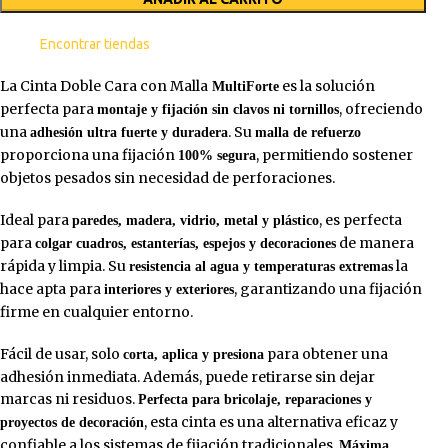
Encontrar tiendas
La Cinta Doble Cara con Malla
es la solución
MultiForte
perfecta para
, ofreciendo
montaje y fijación sin clavos ni tornillos
una
. Su
adhesión ultra fuerte y duradera
malla de refuerzo
proporciona una fijación
, permitiendo sostener
100% segura
objetos pesados sin necesidad de perforaciones.
Ideal para
, es perfecta
paredes, madera, vidrio, metal y plástico
para
de manera
colgar cuadros, estanterías, espejos y decoraciones
rápida y limpia. Su
la
resistencia al agua y temperaturas extremas
hace apta para
, garantizando una fijación
interiores y exteriores
firme en cualquier entorno.
Fácil de usar, solo
para obtener una
corta, aplica y presiona
adhesión inmediata. Además, puede retirarse sin dejar
marcas ni residuos.
Perfecta para bricolaje, reparaciones y
, esta cinta es una alternativa eficaz y
proyectos de decoración
confiable a los sistemas de fijación tradicionales.
Máxima