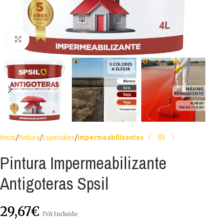
Haga clic para ampliar
Inicio
Pintura
Especiales
Impermeabilizantes
Pintura Impermeabilizante
Antigoteras Spsil
29,67
€
IVA Incluido