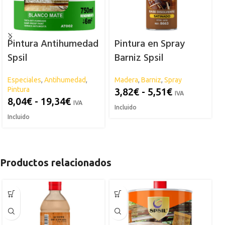
Pintura Antihumedad
Pintura en Spray
Spsil
Barniz Spsil
Especiales
,
Antihumedad
,
Madera
,
Barniz
,
Spray
S
Pintura
3,82
€
-
5,51
€
IVA
8,04
€
-
19,34
€
IVA
Incluido
Incluido
Productos relacionados