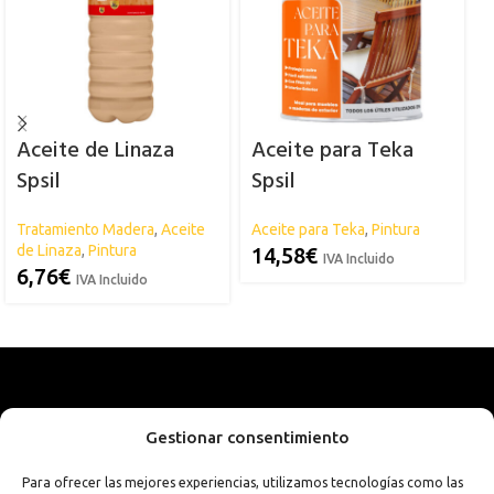
Aceite de Linaza
Aceite para Teka
Spsil
Spsil
Tratamiento Madera
,
Aceite
Aceite para Teka
,
Pintura
T
de Linaza
,
Pintura
S
14,58
€
IVA Incluido
6,76
€
IVA Incluido
Gestionar consentimiento
Para ofrecer las mejores experiencias, utilizamos tecnologías como las