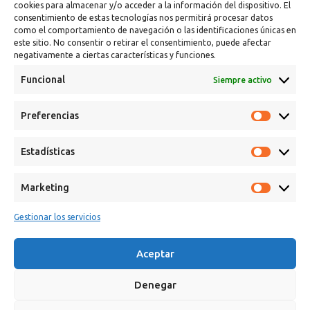
cookies para almacenar y/o acceder a la información del dispositivo. El
consentimiento de estas tecnologías nos permitirá procesar datos
como el comportamiento de navegación o las identificaciones únicas en
este sitio. No consentir o retirar el consentimiento, puede afectar
negativamente a ciertas características y funciones.
Funcional
Siempre activo
Calle Campanar, 4º, 03330 Crevillent (Alicante)
Preferencias
+34 641 61 06 23
paint@spsil.es
Estadísticas
Aviso Legal
Política de Privacidad y Cookies
Marketing
Gestionar los servicios
Aceptar
Copyright © 2025 Spsil | Powered by
YiouMarketing
Denegar