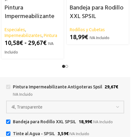
Pintura
Bandeja para Rodillo
Impermeabilizante
XXL SPSIL
T
Antigoteras Spsil
Especiales
,
Rodillos y Cubetas
Impermeabilizantes
,
Pintura
18,99
€
IVA Incluido
10,58
€
-
29,67
€
IVA
Incluido
Pintura Impermeabilizante Antigoteras Spsil
29,67
€
IVA Incluido
Bandeja para Rodillo XXL SPSIL
18,99
€
IVA Incluido
Tinte al Agua - SPSIL
3,59
€
IVA Incluido