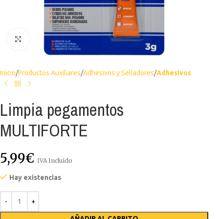
Haga clic para ampliar
Inicio
Productos Auxiliares
Adhesivos y Selladores
Adhesivos
Limpia pegamentos
MULTIFORTE
5,99
€
IVA Incluido
Hay existencias
AÑADIR AL CARRITO