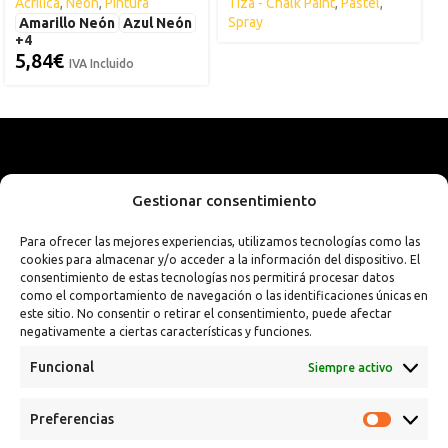
Acrílica
,
Neón
,
Pintura
Tiza - Chalk Paint
,
Pastel
,
S
Spray
Amarillo Neón
Azul Neón
+4
5,84
€
IVA Incluido
Gestionar consentimiento
Para ofrecer las mejores experiencias, utilizamos tecnologías como las
cookies para almacenar y/o acceder a la información del dispositivo. El
consentimiento de estas tecnologías nos permitirá procesar datos
como el comportamiento de navegación o las identificaciones únicas en
este sitio. No consentir o retirar el consentimiento, puede afectar
negativamente a ciertas características y funciones.
Funcional
Siempre activo
Calle Campanar, 4º, 03330 Crevillent (Alicante)
Preferencias
+34 641 61 06 23
paint@spsil.es