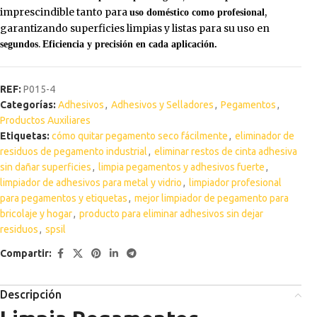
imprescindible tanto para
,
uso doméstico como profesional
garantizando superficies limpias y listas para su uso en
.
segundos
Eficiencia y precisión en cada aplicación.
REF:
P015-4
Categorías:
Adhesivos
,
Adhesivos y Selladores
,
Pegamentos
,
Productos Auxiliares
Etiquetas:
cómo quitar pegamento seco fácilmente
,
eliminador de
residuos de pegamento industrial
,
eliminar restos de cinta adhesiva
sin dañar superficies
,
limpia pegamentos y adhesivos fuerte
,
limpiador de adhesivos para metal y vidrio
,
limpiador profesional
para pegamentos y etiquetas
,
mejor limpiador de pegamento para
bricolaje y hogar
,
producto para eliminar adhesivos sin dejar
residuos
,
spsil
Compartir:
Descripción