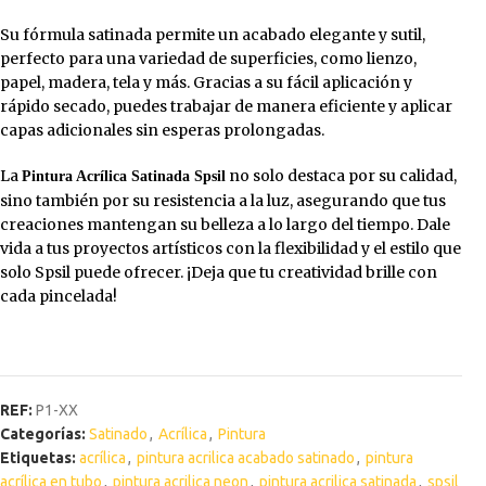
Su fórmula satinada permite un acabado elegante y sutil,
perfecto para una variedad de superficies, como lienzo,
papel, madera, tela y más. Gracias a su fácil aplicación y
rápido secado, puedes trabajar de manera eficiente y aplicar
capas adicionales sin esperas prolongadas.
La
no solo destaca por su calidad,
Pintura Acrílica Satinada Spsil
sino también por su resistencia a la luz, asegurando que tus
creaciones mantengan su belleza a lo largo del tiempo. Dale
vida a tus proyectos artísticos con la flexibilidad y el estilo que
solo Spsil puede ofrecer. ¡Deja que tu creatividad brille con
cada pincelada!
REF:
P1-XX
Categorías:
Satinado
,
Acrílica
,
Pintura
Etiquetas:
acrílica
,
pintura acrilica acabado satinado
,
pintura
acrílica en tubo
,
pintura acrilica neon
,
pintura acrilica satinada
,
spsil