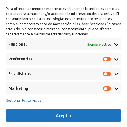
Para ofrecer las mejores experiencias, utilizamos tecnologías como las
cookies para almacenar y/o acceder a la información del dispositivo. El
consentimiento de estas tecnologías nos permitirá procesar datos
como el comportamiento de navegación o las identificaciones únicas en
este sitio. No consentir o retirar el consentimiento, puede afectar
negativamente a ciertas características y funciones.
Funcional
Siempre activo
Calle Campanar, 4º, 03330 Crevillent (Alicante)
Preferencias
+34 641 61 06 23
paint@spsil.es
Estadísticas
Aviso Legal
Política de Privacidad y Cookies
Marketing
Gestionar los servicios
Aceptar
Copyright © 2025 Spsil | Powered by
YiouMarketing