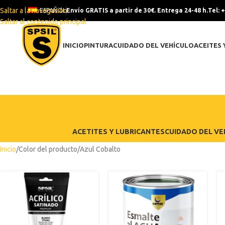
Saltar a la navegación
ESPAÑOL
Envío GRATIS a partir de 30€. Entrega 24-48 h.
Tel: 
Saltar al contenido principal
INICIO
PINTURA
CUIDADO DEL VEHÍCULO
ACEITES 
ACETITES Y LUBRICANTES
CUIDADO DEL VE
Inicio
Color del producto
Azul Cobalto