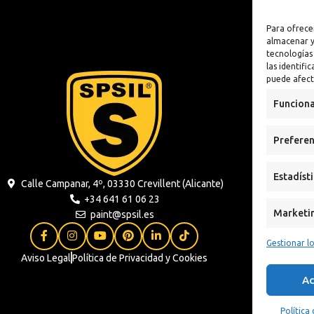
lizante
Antioxidante
Para ofrece
n
almacenar y
tecnologías
 Sintética al
las identifi
puede afect
xidante
Funciona
s
Preferen
ua
Estadíst
Calle Campanar, 4º, 03330 Crevillent (Alicante)
+34 641 61 06 23
Marketi
paint@spsil.es
Gestionar lo
Aviso Legal
Política de Privacidad y Cookies
Ac
Política