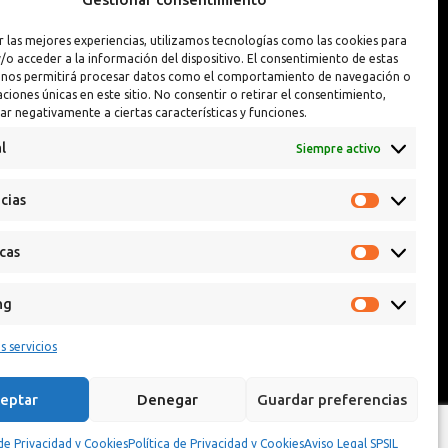
Interior y Exterior
Pintura Llantas
r las mejores experiencias, utilizamos tecnologías como las cookies para
Interior y Exterior PREMIUM
Reparador de Pin
/o acceder a la información del dispositivo. El consentimiento de estas
 nos permitirá procesar datos como el comportamiento de navegación o
caciones únicas en este sitio. No consentir o retirar el consentimiento,
ar negativamente a ciertas características y funciones.
l
Siempre activo
cias
icas
ng
s servicios
eptar
Denegar
Guardar preferencias
 de Privacidad y Cookies
Política de Privacidad y Cookies
Aviso Legal SPSIL