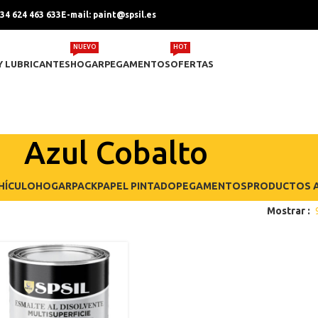
+34 624 463 633
E-mail: paint@spsil.es
NUEVO
HOT
Y LUBRICANTES
HOGAR
PEGAMENTOS
OFERTAS
Azul Cobalto
HÍCULO
HOGAR
PACK
PAPEL PINTADO
PEGAMENTOS
PRODUCTOS A
Mostrar