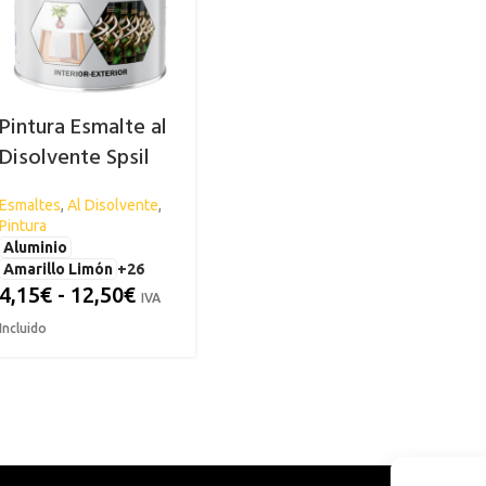
Pintura Esmalte al
Disolvente Spsil
Esmaltes
,
Al Disolvente
,
Pintura
Aluminio
Amarillo Limón
+26
4,15
€
-
12,50
€
IVA
Incluido
ES
RISTALES Y LUNAS
ESMALTES
CONDUCTOR
PIZARRA
FAROS
ad
iminador de Grasas y Vidrios
Al Agua
Limpia Grasas
Abrillant
mpia Cristales
Al Disolvente