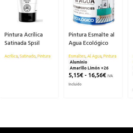
Pintura Acrílica
Pintura Esmalte al
Satinada Spsil
Agua Ecológico
SPSIL
Acrílica
,
Satinado
,
Pintura
Esmaltes
,
Al Agua
,
Pintura
Aluminio
Amarillo Limón
+26
5,15
€
-
16,56
€
IVA
Incluido
ACRÍLICA
CARROCERÍA
ESPECIAL
C
Abrillantador para Plásticos
Antihumed
El
Exteriores
Antimoho
Li