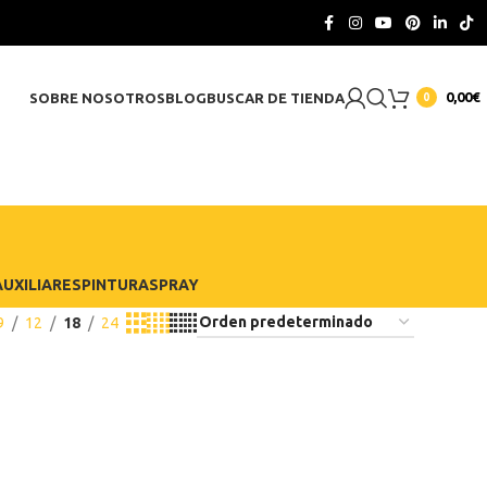
CONTACTO
0,00
€
SOBRE NOSOTROS
BLOG
BUSCAR DE TIENDA
0
UXILIARES
PINTURA
SPRAY
9
12
18
24