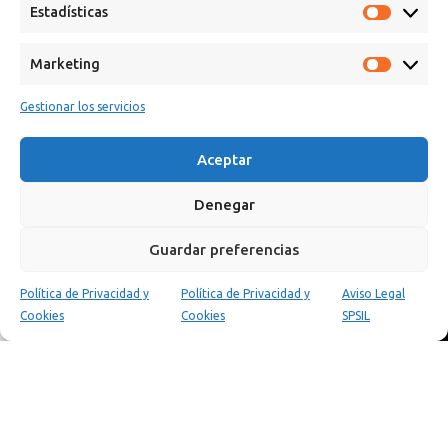
Estadísticas
Marketing
Gestionar los servicios
Calle Campanar, 4º, 03330 Crevillent (Alicante)
Aceptar
+34 641 61 06 23
paint@spsil.es
Denegar
Guardar preferencias
Aviso Legal
Política de Privacidad y Cookies
Política de Privacidad y
Política de Privacidad y
Aviso Legal
0
Cookies
Cookies
SPSIL
Tienda
Carrito
Mi cuenta
Copyright © 2025 Spsil | Powered by
YiouMarketing