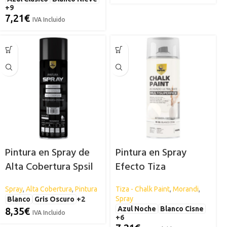
+9
7,21
€
IVA Incluido
Pintura en Spray de
Pintura en Spray
Alta Cobertura Spsil
Efecto Tiza
– 600ml
«Morandi» – Chalk
Spray
,
Alta Cobertura
,
Pintura
Tiza - Chalk Paint
,
Morandi
,
Paint – Acabado
Spray
Blanco
Gris Oscuro
+2
Ultramate
Azul Noche
Blanco Cisne
8,35
€
IVA Incluido
+6