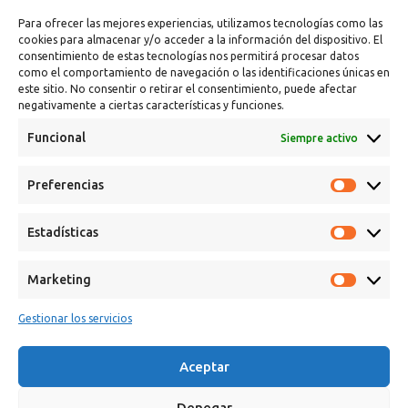
Para ofrecer las mejores experiencias, utilizamos tecnologías como las
cookies para almacenar y/o acceder a la información del dispositivo. El
consentimiento de estas tecnologías nos permitirá procesar datos
como el comportamiento de navegación o las identificaciones únicas en
este sitio. No consentir o retirar el consentimiento, puede afectar
negativamente a ciertas características y funciones.
Funcional
Siempre activo
Preferencias
Calle Campanar, 4º, 03330 Crevillent (Alicante)
+34 641 61 06 23
Estadísticas
paint@spsil.es
Marketing
Aviso Legal
Política de Privacidad y Cookies
Gestionar los servicios
Aceptar
Denegar