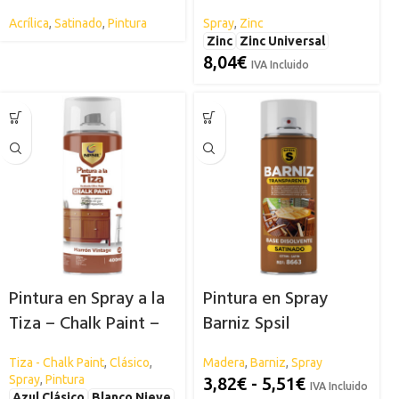
Acrílica
,
Satinado
,
Pintura
Spray
,
Zinc
Zinc
Zinc Universal
8,04
€
IVA Incluido
Pintura en Spray a la
Pintura en Spray
Tiza – Chalk Paint –
Barniz Spsil
Spsil
Tiza - Chalk Paint
,
Clásico
,
Madera
,
Barniz
,
Spray
Spray
,
Pintura
3,82
€
-
5,51
€
IVA Incluido
Azul Clásico
Blanco Nieve