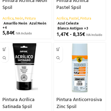
Pintura Acrílica Neón
Pintura Acrílica
Spsil
Pastel Spsil
Acrílica
,
Neón
,
Pintura
Acrílica
,
Pastel
,
Pintura
Amarillo Neón
Azul Neón
Azul Celeste
+4
Blanco Antiguo
+3
5,84
€
1,47
€
-
8,35
€
IVA Incluido
IVA Incluido
Pintura Acrílica
Pintura Anticorrosiva
Satinada Spsil
Zinc Spsil