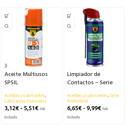
Aceite Multiusos
Limpiador de
SPSIL
Contactos – Serie
Profesional SPSIL
Acetites y Lubricantes
,
Acetites y Lubricantes
,
Serie
A
Lubricantes Esenciales
Profesional
L
3,12
€
-
5,51
€
6,65
€
-
9,99
€
IVA
IVA
Incluido
Incluido