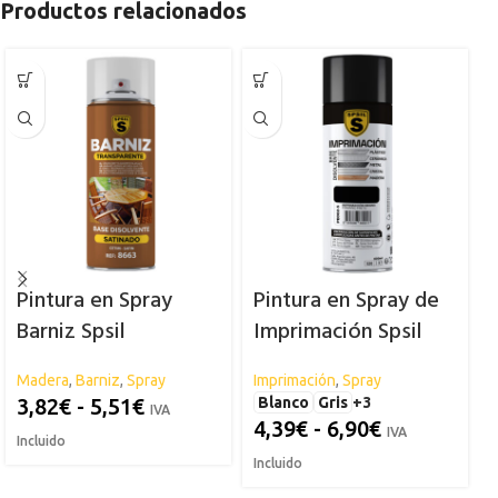
Productos relacionados
Pintura en Spray
Pintura en Spray de
Barniz Spsil
Imprimación Spsil
Madera
,
Barniz
,
Spray
Imprimación
,
Spray
T
S
3,82
€
-
5,51
€
Blanco
Gris
+3
IVA
4,39
€
-
6,90
€
IVA
Incluido
Incluido