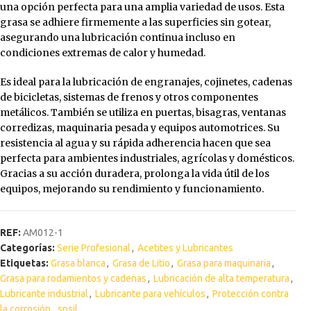
una opción perfecta para una amplia variedad de usos. Esta
grasa se adhiere firmemente a las superficies sin gotear,
asegurando una lubricación continua incluso en
condiciones extremas de calor y humedad.
Es ideal para la lubricación de engranajes, cojinetes, cadenas
de bicicletas, sistemas de frenos y otros componentes
metálicos. También se utiliza en puertas, bisagras, ventanas
corredizas, maquinaria pesada y equipos automotrices. Su
resistencia al agua y su rápida adherencia hacen que sea
perfecta para ambientes industriales, agrícolas y domésticos.
Gracias a su acción duradera, prolonga la vida útil de los
equipos, mejorando su rendimiento y funcionamiento.
REF:
AM012-1
Categorías:
Serie Profesional
,
Acetites y Lubricantes
Etiquetas:
Grasa blanca
,
Grasa de Litio
,
Grasa para maquinaria
,
Grasa para rodamientos y cadenas
,
Lubricación de alta temperatura
,
Lubricante industrial
,
Lubricante para vehículos
,
Protección contra
la corrosión
,
spsil