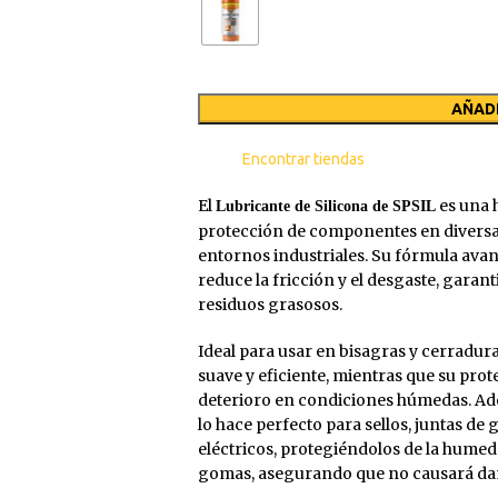
AÑADI
Encontrar tiendas
El
es una 
Lubricante de Silicona de SPSIL
protección de componentes en diversas
entornos industriales. Su fórmula avan
reduce la fricción y el desgaste, gara
residuos grasosos.
Ideal para usar en bisagras y cerradur
suave y eficiente, mientras que su prot
deterioro en condiciones húmedas. Ad
ES
RISTALES Y LUNAS
ESMALTES
CONDUCTOR
PIZARRA
FAROS
lo hace perfecto para sellos, juntas d
ad
iminador de Grasas y Vidrios
Al Agua
Limpia Grasas
Abrillant
eléctricos, protegiéndolos de la humed
gomas, asegurando que no causará da
mpia Cristales
Al Disolvente