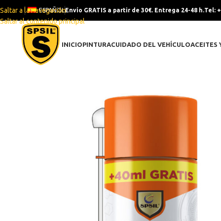
Saltar a la navegación
ESPAÑOL
Envío GRATIS a partir de 30€. Entrega 24-48 h.
Tel: 
Saltar al contenido principal
INICIO
PINTURA
CUIDADO DEL VEHÍCULO
ACEITES 