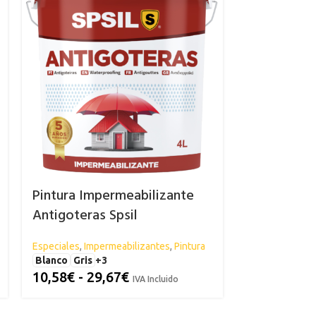
Pintura Impermeabilizante
Pintura pa
Antigoteras Spsil
Spsil
Especiales
,
Impermeabilizantes
,
Pintura
Especiales
,
Pav
Blanco
Gris
+3
Blanco
Gris
10,58
€
-
29,67
€
10,99
€
IVA Incluido
IVA I