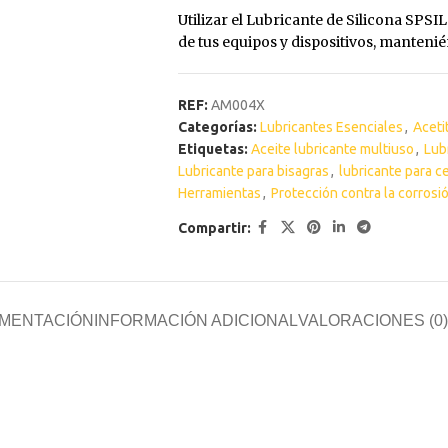
lizante
Antioxidante
Utilizar el Lubricante de Silicona SPSI
de tus equipos y dispositivos, manteni
n
 Sintética al
REF:
AM004X
Categorías:
Lubricantes Esenciales
,
Aceti
xidante
Etiquetas:
Aceite lubricante multiuso
,
Lub
Lubricante para bisagras
,
lubricante para c
s
Herramientas
,
Protección contra la corrosi
Compartir:
ua
MENTACIÓN
INFORMACIÓN ADICIONAL
VALORACIONES (0)