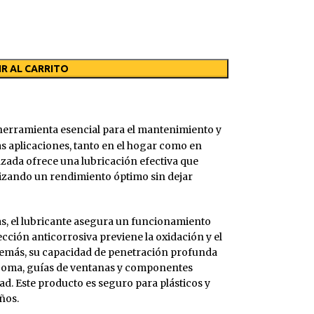
R AL CARRITO
herramienta esencial para el mantenimiento y
 aplicaciones, tanto en el hogar como en
zada ofrece una lubricación efectiva que
ntizando un rendimiento óptimo sin dejar
as, el lubricante asegura un funcionamiento
ección anticorrosiva previene la oxidación y el
emás, su capacidad de penetración profunda
PLÁSTICA
FRENOS
TRATAMIENTO MADERA
RUEDAS
e goma, guías de ventanas y componentes
ador Faros
Exterior
Limpia Frenos
Barniz Al Disolvente
Cuidado del Neum
ad. Este producto es seguro para plásticos y
ños.
Interior
Barniz
Limpia Llantas