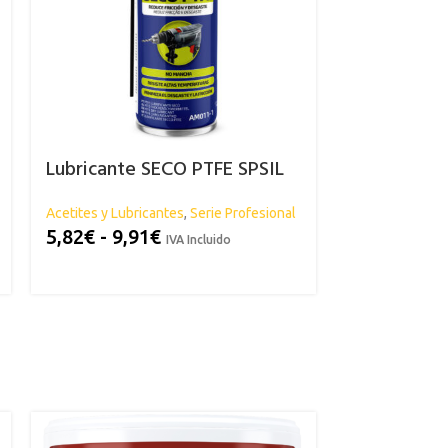
Lubricante SECO PTFE SPSIL
Spray Antio
Acetites y Lubricantes
,
Serie Profesional
Antioxido Forja
5,82
€
-
9,91
€
Blanco
Gris
IVA Incluido
8,29
€
IVA Inc