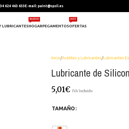
+34 624 463 633
E-mail: paint@spsil.es
NUEVO
HOT
Y LUBRICANTES
HOGAR
PEGAMENTOS
OFERTAS
Inicio
Acetites y Lubricantes
Lubricantes E
Lubricante de Silico
5,01
€
IVA Incluido
TAMAÑO