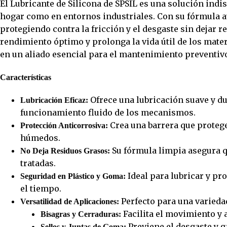
El Lubricante de Silicona de SPSIL es una solución in
hogar como en entornos industriales. Con su fórmula av
protegiendo contra la fricción y el desgaste sin dejar r
rendimiento óptimo y prolonga la vida útil de los mate
en un aliado esencial para el mantenimiento preventivo
Características
Ofrece una lubricación suave y du
Lubricación Eficaz:
funcionamiento fluido de los mecanismos.
Crea una barrera que protege
Protección Anticorrosiva:
húmedos.
Su fórmula limpia asegura qu
No Deja Residuos Grasos:
tratadas.
Ideal para lubricar y p
Seguridad en Plástico y Goma:
el tiempo.
Perfecto para una varieda
Versatilidad de Aplicaciones:
Facilita el movimiento y
Bisagras y Cerraduras:
Previene el desgaste y g
Sellos y Juntas de Goma: