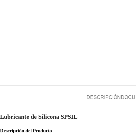
Champú Concentrado
Impermeabi
Ceras y Reparadores
Imprimació
Limpiador de Insectos
Imprimación
Reparador de Arañazos
Disolvente
Minio Antio
Pavimento
Piscina
Tinte al ag
TIZA
DESCRIPCIÓN
DOCU
Lubricante de Silicona SPSIL
Descripción del Producto