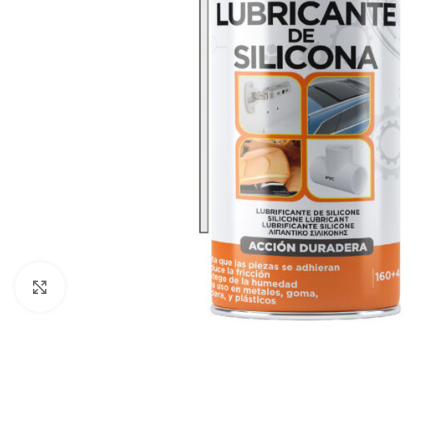
Haga clic para ampliar
ACRÍLICA
CARROCERÍA
ESPECIAL
C
Abrillantador para Plásticos
Antihumed
El
Exteriores
Antimoho
Li