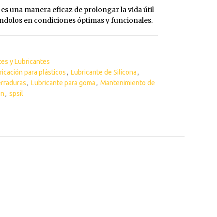
Interior y Exterior
Pintura Llantas
L es una manera eficaz de prolongar la vida útil
éndolos en condiciones óptimas y funcionales.
Interior y Exterior PREMIUM
Reparador de Pin
tes y Lubricantes
ricación para plásticos
,
Lubricante de Silicona
,
erraduras
,
Lubricante para goma
,
Mantenimiento de
ón
,
spsil