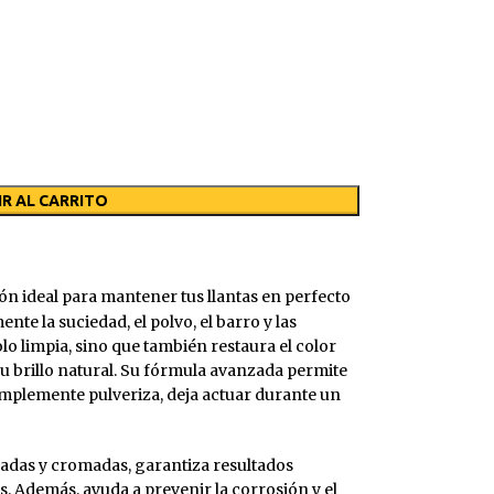
R AL CARRITO
ión ideal para mantener tus llantas en perfecto
te la suciedad, el polvo, el barro y las
lo limpia, sino que también restaura el color
 su brillo natural. Su fórmula avanzada permite
simplemente pulveriza, deja actuar durante un
PLÁSTICA
FRENOS
TRATAMIENTO MADERA
RUEDAS
ador Faros
Exterior
Limpia Frenos
Barniz Al Disolvente
Cuidado del Neum
cadas y cromadas, garantiza resultados
Interior
Barniz
Limpia Llantas
s. Además, ayuda a prevenir la corrosión y el