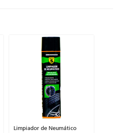
Limpiador de Neumático
Limpia Fre