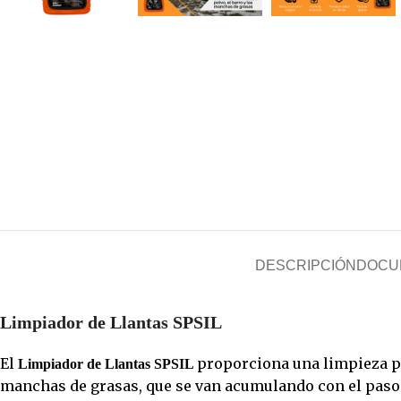
Champú Concentrado
Impermeabi
Ceras y Reparadores
Imprimació
Limpiador de Insectos
Imprimación
Reparador de Arañazos
Disolvente
Minio Antio
Pavimento
Piscina
Tinte al ag
DESCRIPCIÓN
DOCU
TIZA
Limpiador de Llantas SPSIL
El
proporciona una limpieza pro
Limpiador de Llantas SPSIL
manchas de grasas, que se van acumulando con el paso d