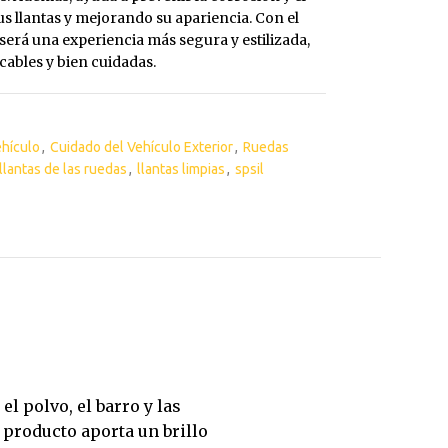
tus llantas y mejorando su apariencia. Con el
Interior y Exterior
Pintura Llantas
será una experiencia más segura y estilizada,
Interior y Exterior PREMIUM
Reparador de Pin
cables y bien cuidadas.
ehículo
,
Cuidado del Vehículo Exterior
,
Ruedas
 llantas de las ruedas
,
llantas limpias
,
spsil
l polvo, el barro y las
 producto aporta un brillo