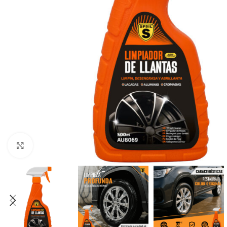
Haga clic para ampliar
ACRÍLICA
CARROCERÍA
ESPECIAL
C
Abrillantador para Plásticos
Antihumed
El
Exteriores
Antimoho
Li