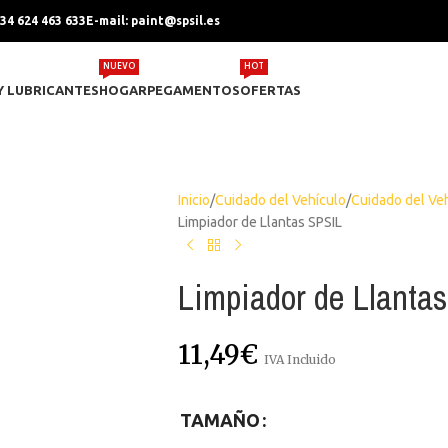
+34 624 463 633
E-mail: paint@spsil.es
NUEVO
HOT
Y LUBRICANTES
HOGAR
PEGAMENTOS
OFERTAS
Inicio
Cuidado del Vehículo
Cuidado del Veh
Limpiador de Llantas SPSIL
Limpiador de Llanta
11,49
€
IVA Incluido
TAMAÑO