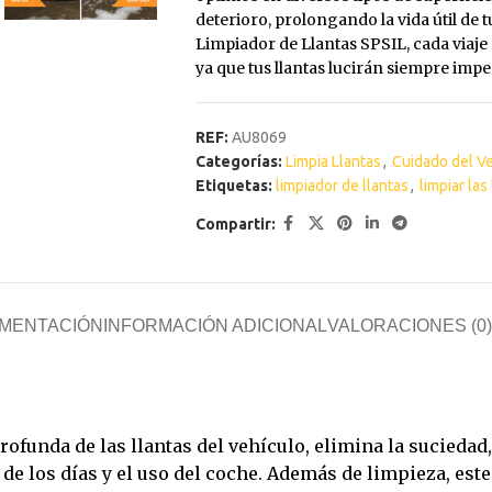
deterioro, prolongando la vida útil de 
lizante
Antioxidante
Limpiador de Llantas SPSIL, cada viaje 
n
ya que tus llantas lucirán siempre impe
 Sintética al
REF:
AU8069
xidante
Categorías:
Limpia Llantas
,
Cuidado del V
Etiquetas:
limpiador de llantas
,
limpiar las
s
Compartir:
ua
MENTACIÓN
INFORMACIÓN ADICIONAL
VALORACIONES (0)
funda de las llantas del vehículo, elimina la suciedad, e
e los días y el uso del coche. Además de limpieza, este