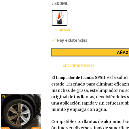
: 500ML
Limpiar
Hay existencias
AÑADI
Encontrar tiendas
El
es la soluc
Limpiador de Llantas SPSIL
estado. Diseñado para eliminar eficazmen
manchas de grasa, este limpiador no so
original de tus llantas, devolviéndoles
una aplicación rápida y sin esfuerzo: 
ES
RISTALES Y LUNAS
ESMALTES
CONDUCTOR
PIZARRA
FAROS
minuto y enjuaga con agua.
ad
iminador de Grasas y Vidrios
Al Agua
Limpia Grasas
Abrillant
Compatible con llantas de aluminio, la
mpia Cristales
Al Disolvente
óptimos en diversos tipos de superficie