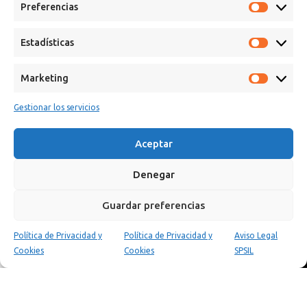
Preferencias
Estadísticas
Marketing
Gestionar los servicios
Calle Campanar, 4º, 03330 Crevillent (Alicante)
+34 641 61 06 23
Aceptar
paint@spsil.es
Denegar
Aviso Legal
Política de Privacidad y Cookies
Guardar preferencias
Política de Privacidad y
Política de Privacidad y
Aviso Legal
0
Cookies
Cookies
SPSIL
Tienda
Carrito
Mi cuenta
Copyright © 2025 Spsil | Powered by
YiouMarketing