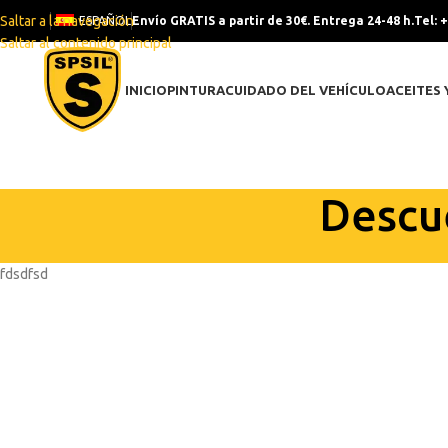
Saltar a la navegación
ESPAÑOL
Envío GRATIS a partir de 30€. Entrega 24-48 h.
Tel: 
Saltar al contenido principal
INICIO
PINTURA
CUIDADO DEL VEHÍCULO
ACEITES 
Descu
fdsdfsd