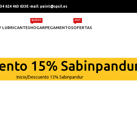
+34 624 463 633
E-mail: paint@spsil.es
NUEVO
HOT
Y LUBRICANTES
HOGAR
PEGAMENTOS
OFERTAS
ento 15% Sabinpandu
Inicio
Descuento 15% Sabinpandur