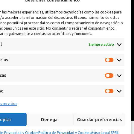
Interior y Exterior
Pintura Llantas
r las mejores experiencias, utilizamos tecnologías como las cookies para
Interior y Exterior PREMIUM
Reparador de Pin
/o acceder a la información del dispositivo. El consentimiento de estas
 nos permitirá procesar datos como el comportamiento de navegación o
caciones únicas en este sitio. No consentir o retirar el consentimiento,
ar negativamente a ciertas características y funciones.
l
Siempre activo
cias
icas
ng
s servicios
eptar
Denegar
Guardar preferencias
 de Privacidad y Cookies
Política de Privacidad y Cookies
Aviso Legal SPSIL