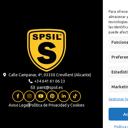
lizante
Antioxidante
Para ofrece
n
almacenar y
tecnologías
 Sintética al
las identifi
puede afect
xidante
Funciona
s
Preferen
ua
Estadíst
Calle Campanar, 4º, 03330 Crevillent (Alicante)
+34 641 61 06 23
Marketi
paint@spsil.es
Gestionar lo
Aviso Legal
Política de Privacidad y Cookies
Ac
Política