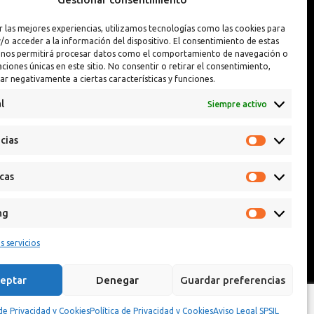
Interior y Exterior
Pintura Llantas
r las mejores experiencias, utilizamos tecnologías como las cookies para
Interior y Exterior PREMIUM
Reparador de Pin
/o acceder a la información del dispositivo. El consentimiento de estas
 nos permitirá procesar datos como el comportamiento de navegación o
caciones únicas en este sitio. No consentir o retirar el consentimiento,
ar negativamente a ciertas características y funciones.
l
Siempre activo
cias
icas
ng
s servicios
eptar
Denegar
Guardar preferencias
 de Privacidad y Cookies
Política de Privacidad y Cookies
Aviso Legal SPSIL