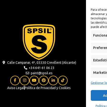
lizante
Antioxidante
Para ofrece
n
almacenar y
tecnologías
 Sintética al
las identifi
puede afect
xidante
Funciona
s
Preferen
ua
Estadíst
Calle Campanar, 4º, 03330 Crevillent (Alicante)
+34 641 61 06 23
Marketi
paint@spsil.es
Gestionar lo
Aviso Legal
Política de Privacidad y Cookies
Ac
Política