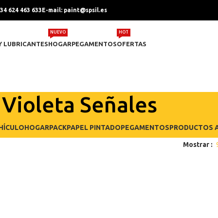
+34 624 463 633
E-mail: paint@spsil.es
NUEVO
HOT
Y LUBRICANTES
HOGAR
PEGAMENTOS
OFERTAS
Violeta Señales
HÍCULO
HOGAR
PACK
PAPEL PINTADO
PEGAMENTOS
PRODUCTOS A
Mostrar