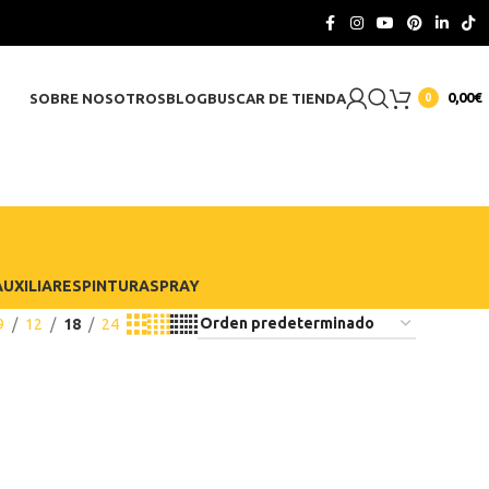
CONTACTO
0,00
€
SOBRE NOSOTROS
BLOG
BUSCAR DE TIENDA
0
UXILIARES
PINTURA
SPRAY
9
12
18
24