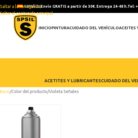
Saltar a la navegación
ESPAÑOL
Envío GRATIS a partir de 30€. Entrega 24-48 h.
Tel: 
Saltar al contenido principal
INICIO
PINTURA
CUIDADO DEL VEHÍCULO
ACEITES 
ACETITES Y LUBRICANTES
CUIDADO DEL VE
Inicio
Color del producto
Violeta Señales