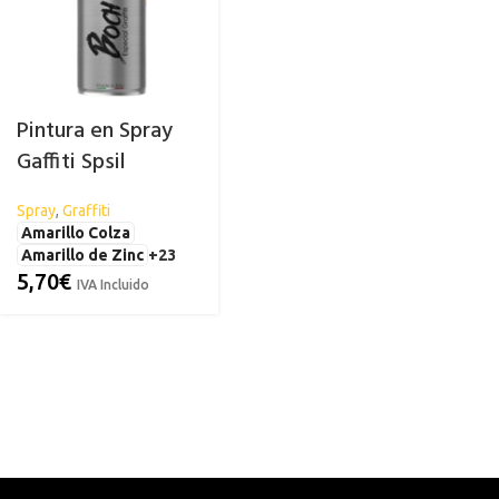
Pintura en Spray
Gaffiti Spsil
Spray
,
Graffiti
Amarillo Colza
Amarillo de Zinc
+23
5,70
€
IVA Incluido
ACRÍLICA
CARROCERÍA
ESPECIAL
C
Abrillantador para Plásticos
Antihumed
El
Exteriores
Antimoho
Li