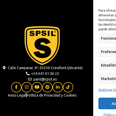
lizante
Antioxidante
Para ofrece
n
almacenar y
tecnologías
 Sintética al
las identifi
puede afect
xidante
Funciona
s
Preferen
ua
Estadíst
Calle Campanar, 4º, 03330 Crevillent (Alicante)
+34 641 61 06 23
Marketi
paint@spsil.es
Gestionar lo
Aviso Legal
Política de Privacidad y Cookies
Ac
Política