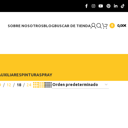
CONTACTO
0,00
€
SOBRE NOSOTROS
BLOG
BUSCAR DE TIENDA
0
a
UXILIARES
PINTURA
SPRAY
9
12
18
24