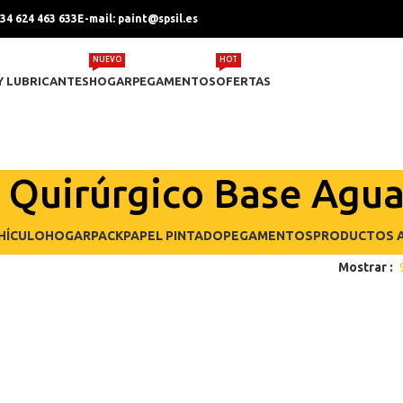
+34 624 463 633
E-mail: paint@spsil.es
NUEVO
HOT
Y LUBRICANTES
HOGAR
PEGAMENTOS
OFERTAS
 Quirúrgico Base Agu
HÍCULO
HOGAR
PACK
PAPEL PINTADO
PEGAMENTOS
PRODUCTOS A
Mostrar