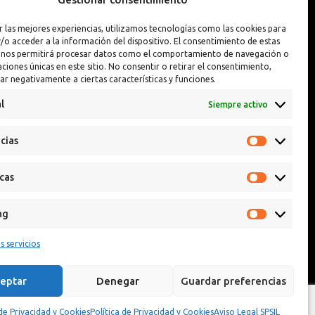
Interior y Exterior
Pintura Llantas
r las mejores experiencias, utilizamos tecnologías como las cookies para
Interior y Exterior PREMIUM
Reparador de Pin
/o acceder a la información del dispositivo. El consentimiento de estas
 nos permitirá procesar datos como el comportamiento de navegación o
caciones únicas en este sitio. No consentir o retirar el consentimiento,
ar negativamente a ciertas características y funciones.
l
Siempre activo
cias
icas
ng
s servicios
eptar
Denegar
Guardar preferencias
 de Privacidad y Cookies
Política de Privacidad y Cookies
Aviso Legal SPSIL