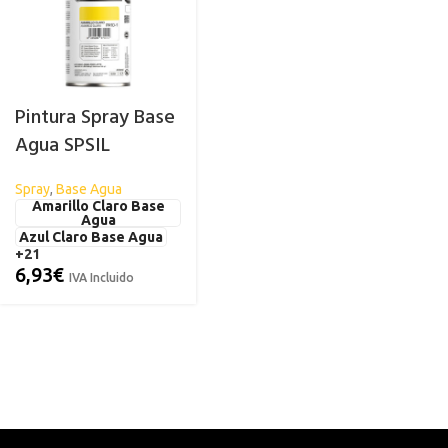
Pintura Spray Base
Agua SPSIL
Spray
,
Base Agua
Amarillo Claro Base
Agua
Azul Claro Base Agua
+21
6,93
€
IVA Incluido
ACRÍLICA
CARROCERÍA
ESPECIAL
C
Abrillantador para Plásticos
Antihumed
El
Exteriores
Antimoho
Li