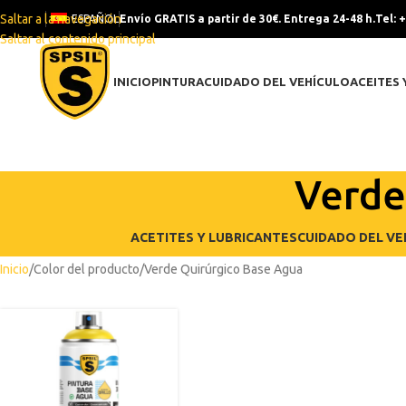
Saltar a la navegación
ESPAÑOL
Envío GRATIS a partir de 30€. Entrega 24-48 h.
Tel: 
Saltar al contenido principal
INICIO
PINTURA
CUIDADO DEL VEHÍCULO
ACEITES 
Verde
ACETITES Y LUBRICANTES
CUIDADO DEL VE
Inicio
Color del producto
Verde Quirúrgico Base Agua