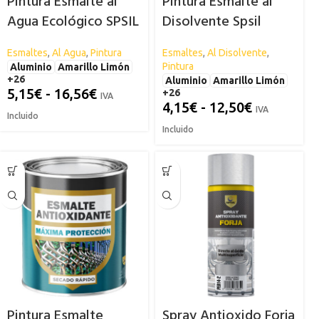
Pintura Esmalte al
Pintura Esmalte al
Agua Ecológico SPSIL
Disolvente Spsil
Esmaltes
,
Al Agua
,
Pintura
Esmaltes
,
Al Disolvente
,
Pintura
Aluminio
Amarillo Limón
+26
Aluminio
Amarillo Limón
5,15
€
-
16,56
€
+26
IVA
4,15
€
-
12,50
€
IVA
Incluido
Incluido
Pintura Esmalte
Spray Antioxido Forja