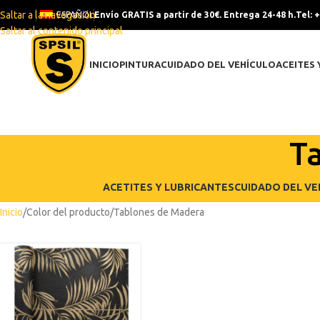
Saltar a la navegación
ESPAÑOL
Envío GRATIS a partir de 30€. Entrega 24-48 h.
Tel: 
Saltar al contenido principal
INICIO
PINTURA
CUIDADO DEL VEHÍCULO
ACEITES 
T
ACETITES Y LUBRICANTES
CUIDADO DEL VE
Inicio
Color del producto
Tablones de Madera