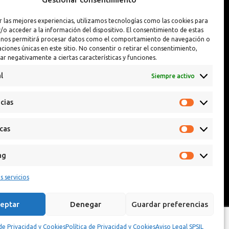
Interior y Exterior
Pintura Llantas
r las mejores experiencias, utilizamos tecnologías como las cookies para
Interior y Exterior PREMIUM
Reparador de Pin
/o acceder a la información del dispositivo. El consentimiento de estas
 nos permitirá procesar datos como el comportamiento de navegación o
caciones únicas en este sitio. No consentir o retirar el consentimiento,
ar negativamente a ciertas características y funciones.
l
Siempre activo
cias
icas
ng
s servicios
eptar
Denegar
Guardar preferencias
 de Privacidad y Cookies
Política de Privacidad y Cookies
Aviso Legal SPSIL