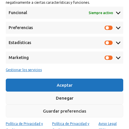
negativamente a ciertas características y funciones.
Funcional
Siempre activo
Preferencias
Estadísticas
Marketing
Calle Campanar, 4º, 03330 Crevillent (Alicante)
+34 641 61 06 23
Gestionar los servicios
paint@spsil.es
Aceptar
Aviso Legal
Política de Privacidad y Cookies
Denegar
Guardar preferencias
Política de Privacidad y
Política de Privacidad y
Aviso Legal
0