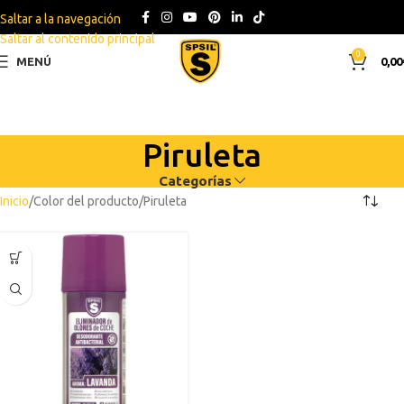
Saltar a la navegación
Saltar al contenido principal
0
MENÚ
0,00
Piruleta
Categorías
Inicio
Color del producto
Piruleta