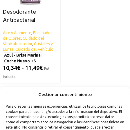
Desodorante
Antibacterial –
Eliminador de Olores
Aire y Ambiente
,
Eliminador
de Coche SPSIL
de Olores
,
Cuidado del
Vehículo Interior
,
Cristales y
Lunas
,
Cuidado del Vehículo
Azul - Brisa Marina
Coche Nuevo
+5
10,34
€
-
11,49
€
IVA
Incluido
Gestionar consentimiento
Para ofrecer las mejores experiencias, utilizamos tecnologías como las
cookies para almacenar y/o acceder a la información del dispositivo. El
consentimiento de estas tecnologías nos permitirá procesar datos
como el comportamiento de navegación o las identificaciones únicas en
este sitio. No consentir o retirar el consentimiento, puede afectar