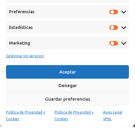
Preferencias
Estadísticas
Marketing
Gestionar los servicios
Calle Campanar, 4º, 03330 Crevillent (Alicante)
+34 641 61 06 23
paint@spsil.es
Aceptar
Denegar
Aviso Legal
Política de Privacidad y Cookies
Guardar preferencias
Política de Privacidad y
Política de Privacidad y
Aviso Legal
0
Cookies
Cookies
SPSIL
Tienda
Carrito
Mi cuenta
Copyright © 2025 Spsil | Powered by
YiouMarketing