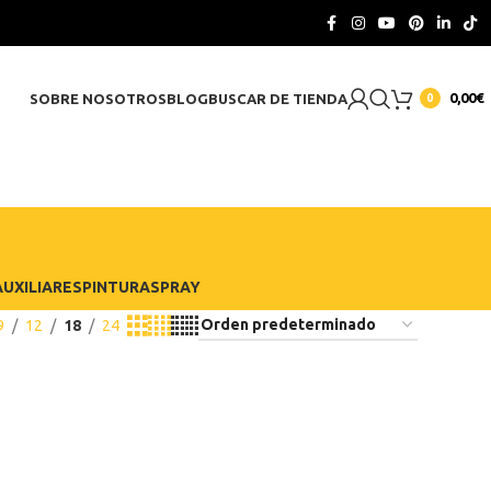
CONTACTO
0,00
€
SOBRE NOSOTROS
BLOG
BUSCAR DE TIENDA
0
UXILIARES
PINTURA
SPRAY
9
12
18
24