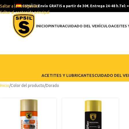
Saltar a la navegación
ESPAÑOL
Envío GRATIS a partir de 30€. Entrega 24-48 h.
Tel: 
Saltar al contenido principal
INICIO
PINTURA
CUIDADO DEL VEHÍCULO
ACEITES 
ACETITES Y LUBRICANTES
CUIDADO DEL VE
Inicio
Color del producto
Dorado