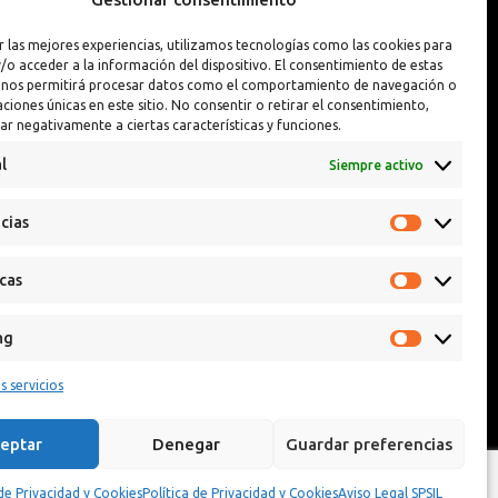
Interior y Exterior
Pintura Llantas
r las mejores experiencias, utilizamos tecnologías como las cookies para
Interior y Exterior PREMIUM
Reparador de Pin
/o acceder a la información del dispositivo. El consentimiento de estas
 nos permitirá procesar datos como el comportamiento de navegación o
caciones únicas en este sitio. No consentir o retirar el consentimiento,
ar negativamente a ciertas características y funciones.
l
Siempre activo
cias
icas
ng
s servicios
eptar
Denegar
Guardar preferencias
 de Privacidad y Cookies
Política de Privacidad y Cookies
Aviso Legal SPSIL