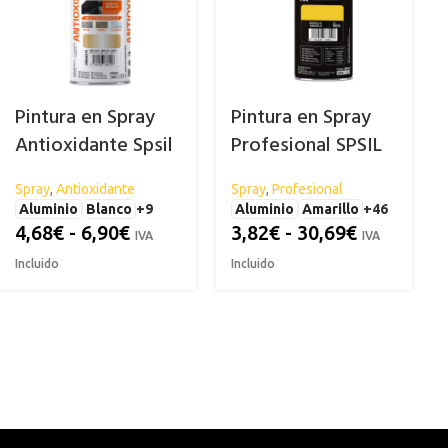
Pintura en Spray
Pintura en Spray
Antioxidante Spsil
Profesional SPSIL
Spray
,
Antioxidante
Spray
,
Profesional
Aluminio
Blanco
+9
Aluminio
Amarillo
+46
4,68
€
-
6,90
€
3,82
€
-
30,69
€
IVA
IVA
Incluido
Incluido
ACRÍLICA
CARROCERÍA
ESPECIAL
C
Abrillantador para Plásticos
Antihumed
El
Exteriores
Antimoho
Li