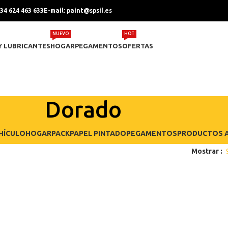
+34 624 463 633
E-mail: paint@spsil.es
NUEVO
HOT
Y LUBRICANTES
HOGAR
PEGAMENTOS
OFERTAS
Dorado
HÍCULO
HOGAR
PACK
PAPEL PINTADO
PEGAMENTOS
PRODUCTOS A
Mostrar