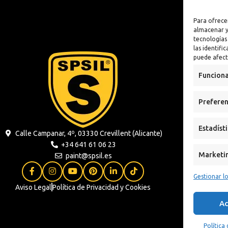
lizante
Antioxidante
Para ofrece
n
almacenar y
tecnologías
 Sintética al
las identifi
puede afect
xidante
Funciona
s
Preferen
ua
Estadíst
Calle Campanar, 4º, 03330 Crevillent (Alicante)
+34 641 61 06 23
Marketi
paint@spsil.es
Gestionar lo
Aviso Legal
Política de Privacidad y Cookies
Ac
Política