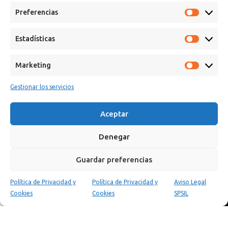
Preferencias
Estadísticas
Marketing
Gestionar los servicios
Calle Campanar, 4º, 03330 Crevillent (Alicante)
+34 641 61 06 23
Aceptar
paint@spsil.es
Denegar
Aviso Legal
Política de Privacidad y Cookies
Guardar preferencias
Política de Privacidad y
Política de Privacidad y
Aviso Legal
0
Cookies
Cookies
SPSIL
Tienda
Carrito
Mi cuenta
Copyright © 2025 Spsil | Powered by
YiouMarketing