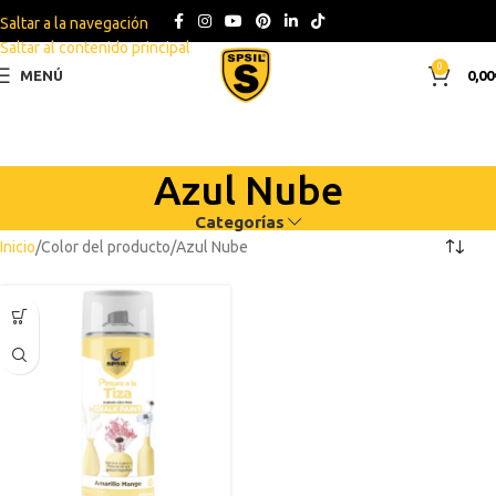
Saltar a la navegación
Saltar al contenido principal
0
MENÚ
0,00
Azul Nube
Categorías
Inicio
Color del producto
Azul Nube