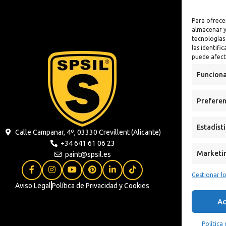
lizante
Antioxidante
Para ofrece
n
almacenar y
tecnologías
 Sintética al
las identifi
puede afect
xidante
Funciona
s
Preferen
ua
Estadíst
Calle Campanar, 4º, 03330 Crevillent (Alicante)
+34 641 61 06 23
Marketi
paint@spsil.es
Gestionar lo
Aviso Legal
Política de Privacidad y Cookies
Ac
Política