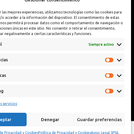
Interior y Exterior
Pintura Llantas
r las mejores experiencias, utilizamos tecnologías como las cookies para
Interior y Exterior PREMIUM
Reparador de Pin
/o acceder a la información del dispositivo. El consentimiento de estas
 nos permitirá procesar datos como el comportamiento de navegación o
caciones únicas en este sitio. No consentir o retirar el consentimiento,
ar negativamente a ciertas características y funciones.
l
Siempre activo
cias
icas
ng
s servicios
eptar
Denegar
Guardar preferencias
 de Privacidad y Cookies
Política de Privacidad y Cookies
Aviso Legal SPSIL