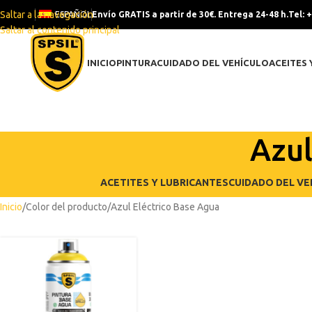
Saltar a la navegación
ESPAÑOL
Envío GRATIS a partir de 30€. Entrega 24-48 h.
Tel: 
Saltar al contenido principal
INICIO
PINTURA
CUIDADO DEL VEHÍCULO
ACEITES 
Azul
ACETITES Y LUBRICANTES
CUIDADO DEL VE
Inicio
Color del producto
Azul Eléctrico Base Agua