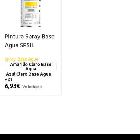
Pintura Spray Base
Agua SPSIL
Spray
,
Base Agua
Amarillo Claro Base
Agua
Azul Claro Base Agua
+21
6,93
€
IVA Incluido
ACRÍLICA
CARROCERÍA
ESPECIAL
C
Abrillantador para Plásticos
Antihumed
El
Exteriores
Antimoho
Li