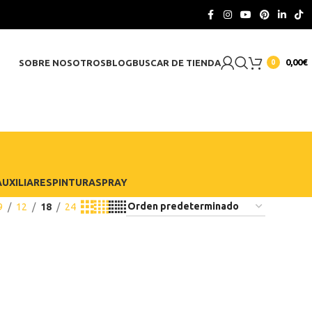
CONTACTO
0,00
€
SOBRE NOSOTROS
BLOG
BUSCAR DE TIENDA
0
UXILIARES
PINTURA
SPRAY
9
12
18
24