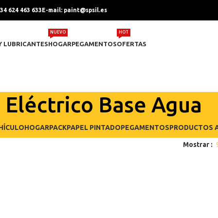
+34 624 463 633
E-mail: paint@spsil.es
NUEVO
HOT
Y LUBRICANTES
HOGAR
PEGAMENTOS
OFERTAS
 Eléctrico Base Agua
HÍCULO
HOGAR
PACK
PAPEL PINTADO
PEGAMENTOS
PRODUCTOS A
Mostrar