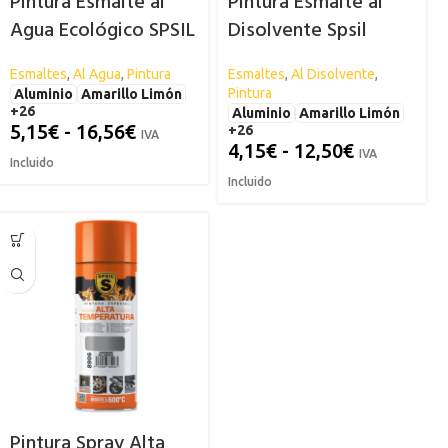
Pintura Esmalte al
Pintura Esmalte al
Agua Ecológico SPSIL
Disolvente Spsil
Esmaltes
,
Al Agua
,
Pintura
Esmaltes
,
Al Disolvente
,
Pintura
Aluminio
Amarillo Limón
+26
Aluminio
Amarillo Limón
5,15
€
-
16,56
€
+26
IVA
4,15
€
-
12,50
€
IVA
Incluido
Incluido
Pintura Spray Alta