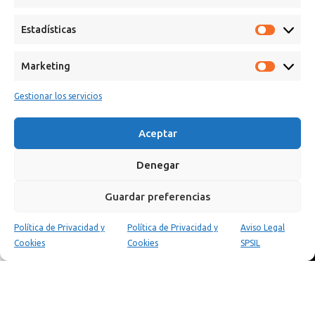
Estadísticas
Marketing
Gestionar los servicios
Calle Campanar, 4º, 03330 Crevillent (Alicante)
Aceptar
+34 641 61 06 23
paint@spsil.es
Denegar
Aviso Legal
Política de Privacidad y Cookies
Guardar preferencias
Política de Privacidad y
Política de Privacidad y
Aviso Legal
0
Cookies
Cookies
SPSIL
Tienda
Carrito
Mi cuenta
Copyright © 2025 Spsil | Powered by
YiouMarketing