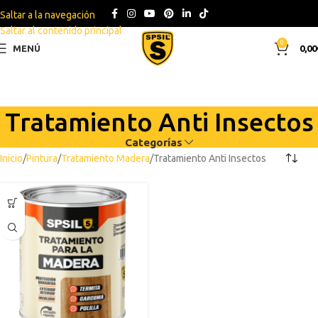
Saltar a la navegación
Saltar al contenido principal
0
MENÚ
0,00
Tratamiento Anti Insectos
Categorías
Inicio
Pintura
Tratamiento Madera
Tratamiento Anti Insectos