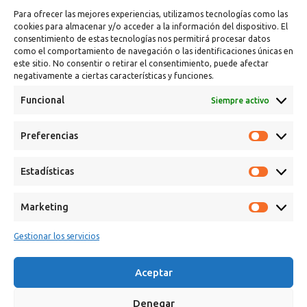
Para ofrecer las mejores experiencias, utilizamos tecnologías como las
cookies para almacenar y/o acceder a la información del dispositivo. El
consentimiento de estas tecnologías nos permitirá procesar datos
como el comportamiento de navegación o las identificaciones únicas en
este sitio. No consentir o retirar el consentimiento, puede afectar
negativamente a ciertas características y funciones.
Funcional
Siempre activo
Preferencias
Calle Campanar, 4º, 03330 Crevillent (Alicante)
+34 641 61 06 23
Estadísticas
paint@spsil.es
Marketing
Aviso Legal
Política de Privacidad y Cookies
Gestionar los servicios
Aceptar
Denegar