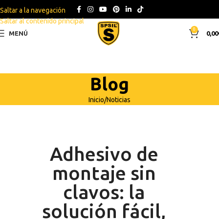
Saltar a la navegación
Saltar al contenido principal
0
MENÚ
0,00
Blog
Inicio
Noticias
Adhesivo de
montaje sin
clavos: la
solución fácil,