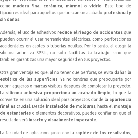
como
madera fina, cerámica, mármol o vidrio
. Este tipo de
fijación es ideal para aquellos que buscan un acabado
profesional y
sin daños
.
Además, el uso de adhesivos
reduce el riesgo de accidentes
que
pueden ocurrir al usar herramientas eléctricas, como perforaciones
accidentales en cables o tuberías ocultas. Por lo tanto, al elegir la
silicona adhesiva SPSIL, no solo
facilitas tu trabajo
, sino que
también garantizas una mayor seguridad en tus proyectos.
Otra gran ventaja es que, al no tener que perforar, se evita
dañar la
estética de las superficies
. Ya no tendrás que preocuparte por
cubrir agujeros o marcas visibles después de completar tu proyecto.
La
silicona adhesiva proporciona un acabado limpio
, lo que la
convierte en una solución ideal para proyectos donde
la apariencia
final es crucial
. Desde
instalación de molduras
, hasta el
montaje
de estanterías
o elementos decorativos, puedes confiar en que el
resultado será
intacto y visualmente impecable
.
La facilidad de aplicación, junto con la
rapidez de los resultados
,