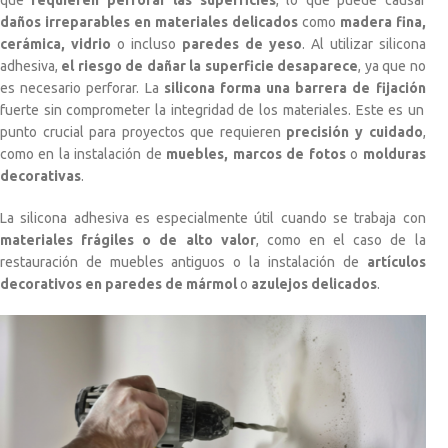
que
requieren perforar las superficies
, lo que puede causar
daños irreparables en materiales delicados
como
madera fina,
cerámica, vidrio
o incluso
paredes de yeso
. Al utilizar silicona
adhesiva,
el riesgo de dañar la superficie desaparece
, ya que no
es necesario perforar. La
silicona forma una barrera de fijación
fuerte sin comprometer la integridad de los materiales. Este es un
punto crucial para proyectos que requieren
precisión y cuidado
,
como en la instalación de
muebles, marcos de fotos
o
molduras
decorativas
.
La silicona adhesiva es especialmente útil cuando se trabaja con
materiales frágiles o de alto valor
, como en el caso de la
restauración de muebles antiguos o la instalación de
artículos
decorativos en paredes de mármol
o
azulejos delicados
.