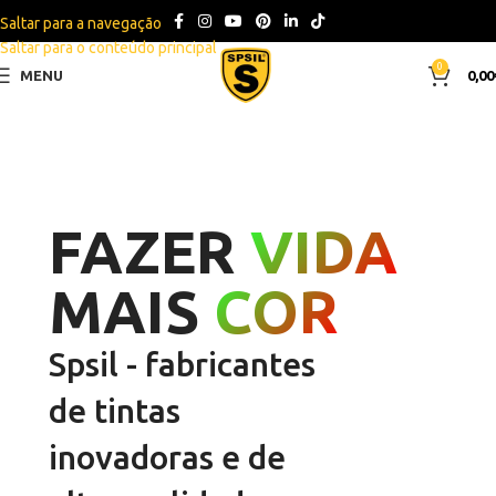
Saltar para a navegação
Saltar para o conteúdo principal
0
MENU
0,00
FAZER
VIDA
MAIS
COR
Spsil - fabricantes
de tintas
inovadoras e de