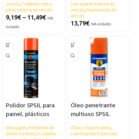
veículo
,
Cuidados com a
com a parte externa do
parte externa do veículo
veículo
,
Manutenção do
veículo
9,19
€
–
11,49
€
IVA
13,79
€
IVA incluído
incluído
Polidor SPSIL para
Óleo penetrante
painel, plásticos
multiuso SPSIL
exteriores e pneus
Massagem
,
Polimento de
Óleos e lubrificantes
,
plástico exterior
,
Cuidados
Lubrificantes Essenciais