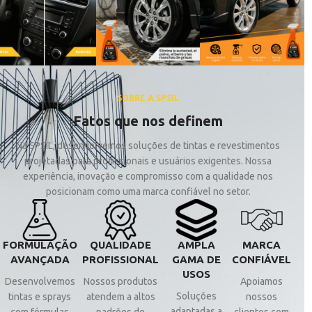
SOBRE A SPSIL
Fatos que nos definem
Na SPSIL, desenvolvemos soluções de tintas e revestimentos
projetadas para profissionais e usuários exigentes. Nossa
experiência, inovação e compromisso com a qualidade nos
posicionam como uma marca confiável no setor.
FORMULAÇÃO
QUALIDADE
AMPLA
MARCA
AVANÇADA
PROFISSIONAL
GAMA DE
CONFIÁVEL
USOS
Desenvolvemos
Nossos produtos
Apoiamos
Soluções
tintas e sprays
atendem a altos
nossos
adaptadas a
com fórmulas
padrões de
clientes com