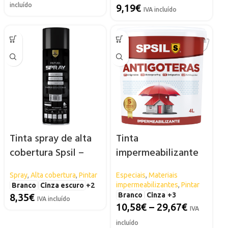
incluído
9,19
€
IVA incluído
Tinta spray de alta
Tinta
cobertura Spsil –
impermeabilizante
600ml
anti-vazamento Ssil
Spray
,
Alta cobertura
,
Pintar
Especiais
,
Materiais
impermeabilizantes
,
Pintar
Branco
Cinza escuro
+2
Branco
Cinza
+3
8,35
€
IVA incluído
10,58
€
–
29,67
€
IVA
incluído