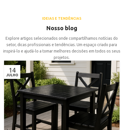
IDEIAS E TENDÊNCIAS
Nosso blog
Explore artigos selecionados onde compartilhamos notícias do
setor, dicas profissionais e tendências. Um espaço criado para
inspirá-lo e ajudá-lo a tomar melhores decisões em todos os seus
projetos.
14
JULHO
AB