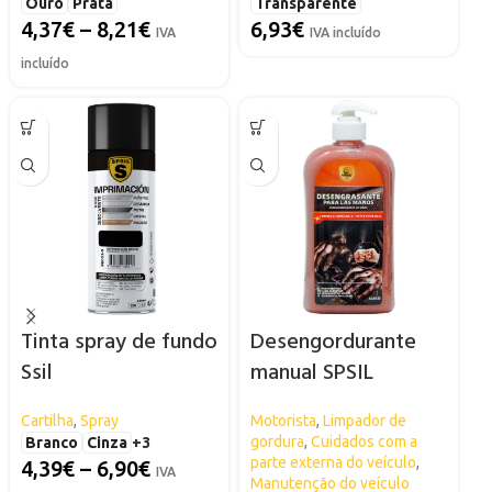
Ouro
Prata
Transparente
4,37
€
–
8,21
€
6,93
€
IVA
IVA incluído
incluído
Tinta spray de fundo
Desengordurante
Ssil
manual SPSIL
Cartilha
,
Spray
Motorista
,
Limpador de
gordura
,
Cuidados com a
Branco
Cinza
+3
parte externa do veículo
,
4,39
€
–
6,90
€
IVA
Manutenção do veículo