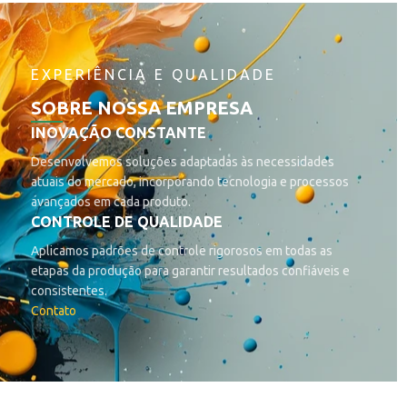
EXPERIÊNCIA E QUALIDADE
SOBRE NOSSA EMPRESA
INOVAÇÃO CONSTANTE
Desenvolvemos soluções adaptadas às necessidades
atuais do mercado, incorporando tecnologia e processos
avançados em cada produto.
CONTROLE DE QUALIDADE
Aplicamos padrões de controle rigorosos em todas as
etapas da produção para garantir resultados confiáveis e
consistentes.
Contato