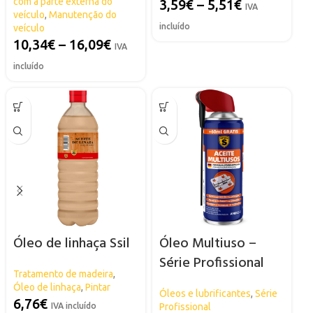
com a parte externa do
3,59
€
–
5,51
€
IVA
veículo
,
Manutenção do
incluído
veículo
10,34
€
–
16,09
€
IVA
incluído
Óleo de linhaça Ssil
Óleo Multiuso –
Série Profissional
Tratamento de madeira
,
SPSIL
Óleo de linhaça
,
Pintar
Óleos e lubrificantes
,
Série
6,76
€
IVA incluído
Profissional