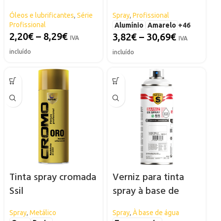
SPSIL
Óleos e lubrificantes
,
Série
Spray
,
Profissional
Profissional
Alumínio
Amarelo
+46
2,20
€
–
8,29
€
3,82
€
–
30,69
€
IVA
IVA
incluído
incluído
Tinta spray cromada
Verniz para tinta
Ssil
spray à base de
água SPSIL
Spray
,
Metálico
Spray
,
À base de água