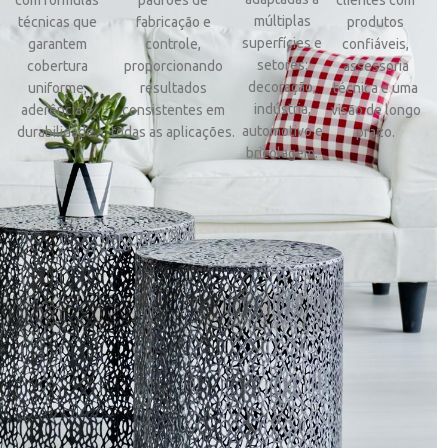
múltiplas
técnicas que
fabricação e
produtos
superfícies e
garantem
controle,
confiáveis,
setores:
cobertura
proporcionando
assessoria
decoração,
uniforme,
resultados
técnica e uma
indústria,
aderência e
consistentes em
visão de longo
automotivo e
durabilidade.
todas as aplicações.
prazo.
bricolagem.