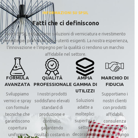
INFORMAZIONI SU SPSIL
Fatti che ci definiscono
Noi di SPSIL sviluppiamo soluzioni di verniciatura e rivestimento
pensate per professionisti e utenti esigenti. La nostra esperienza,
l'innovazione e l'impegno per la qualità ci rendono un marchio
affidabile nel settore.
FORMULA
QUALITÀ
AMPIA
MARCHIO DI
AVANZATA
PROFESSIONALE
GAMMA DI
FIDUCIA
UTILIZZI
Sviluppiamo
I nostri prodotti
Supportiamo i
Soluzioni
vernici e spray
soddisfano elevati
nostri clienti
adatte a
con formule
standard di
con prodotti
molteplici
tecniche che
produzione e
affidabili,
superfici e
garantiscono
controllo,
consulenza
settori:
copertura
garantendo
tecnica e una
decorazione,
uniforme,
risultati costanti in
visione a lungo