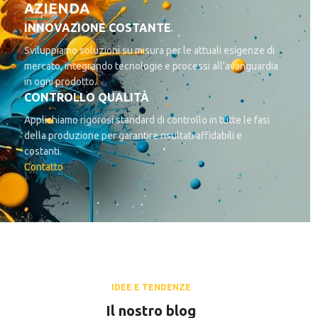
AZIENDA
INNOVAZIONE COSTANTE
Sviluppiamo soluzioni su misura per le attuali esigenze di
mercato, integrando tecnologie e processi all'avanguardia
in ogni prodotto.
CONTROLLO QUALITÀ
Applichiamo rigorosi standard di controllo in tutte le fasi
della produzione per garantire risultati affidabili e
costanti.
Contatto
IDEE E TENDENZE
Il nostro blog