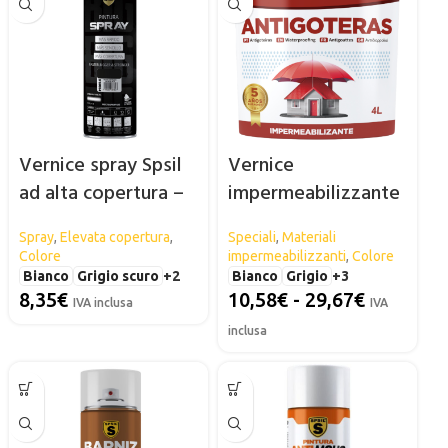
Vernice spray Spsil
Vernice
ad alta copertura –
impermeabilizzante
600 ml
anti-perdita Spsil
Spray
,
Elevata copertura
,
Speciali
,
Materiali
Colore
impermeabilizzanti
,
Colore
Bianco
Grigio scuro
+2
Bianco
Grigio
+3
8,35
€
10,58
€
-
29,67
€
IVA inclusa
IVA
inclusa