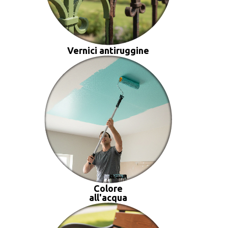
Vernici antiruggine
Colore
all'acqua