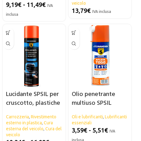
veicolo
9,19
€
-
11,49
€
IVA
13,79
€
IVA inclusa
inclusa
Lucidante SPSIL per
Olio penetrante
cruscotto, plastiche
multiuso SPSIL
esterne e
Carrozzeria
,
Rivestimento
Oli e lubrificanti
,
Lubrificanti
pneumatici
esterno in plastica
,
Cura
essenziali
esterna del veicolo
,
Cura del
3,59
€
-
5,51
€
IVA
veicolo
inclusa