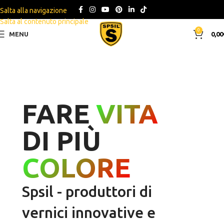
Salta alla navigazione
Salta al contenuto principale
0
MENU
0,00
FARE
VITA
DI PIÙ
COLORE
Spsil - produttori di
vernici innovative e