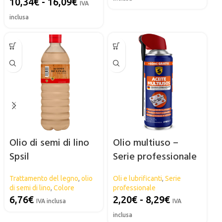
10,34
€
-
16,09
€
IVA
inclusa
Olio di semi di lino
Olio multiuso –
Spsil
Serie professionale
SPSIL
Trattamento del legno
,
olio
Oli e lubrificanti
,
Serie
di semi di lino
,
Colore
professionale
6,76
€
2,20
€
-
8,29
€
IVA inclusa
IVA
inclusa