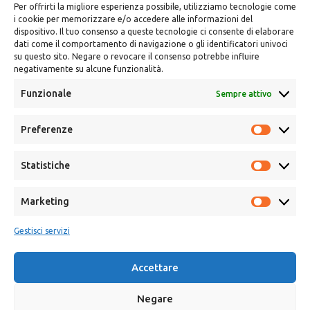
Per offrirti la migliore esperienza possibile, utilizziamo tecnologie come
i cookie per memorizzare e/o accedere alle informazioni del
dispositivo. Il tuo consenso a queste tecnologie ci consente di elaborare
dati come il comportamento di navigazione o gli identificatori univoci
su questo sito. Negare o revocare il consenso potrebbe influire
negativamente su alcune funzionalità.
Funzionale
Sempre attivo
Preferenze
Calle Campanar, 4º, 03330 Crevillent (Alicante)
+34 641 61 06 23
paint@spil.es
Statistiche
Marketing
Avviso legale
Informativa sulla privacy e sui cookie
Gestisci servizi
Accettare
Negare
Copyright © 2025 Spsil | Powered by
YiouMarketing